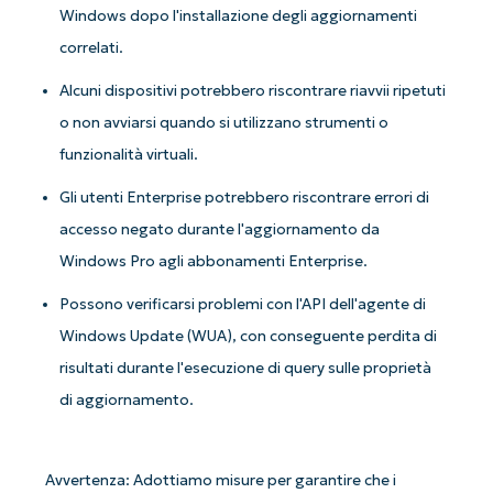
Windows dopo l'installazione degli aggiornamenti
correlati.
Alcuni dispositivi potrebbero riscontrare riavvii ripetuti
o non avviarsi quando si utilizzano strumenti o
funzionalità virtuali.
Gli utenti Enterprise potrebbero riscontrare errori di
accesso negato durante l'aggiornamento da
Windows Pro agli abbonamenti Enterprise.
Possono verificarsi problemi con l'API dell'agente di
Iniziate con le analisi KB guidate
Windows Update (WUA), con conseguente perdita di
dall'AI di NinjaOne!
risultati durante l'esecuzione di query sulle proprietà
Non è richiesta alcuna carta di credito e si ha
di aggiornamento.
accesso completo a tutte le funzionalità.
First
and
last
name*
Avvertenza: Adottiamo misure per garantire che i
Business