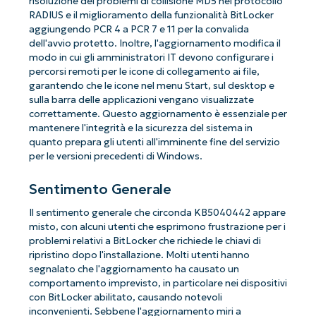
risoluzione dei problemi di collisione MD5 nel protocollo
RADIUS e il miglioramento della funzionalità BitLocker
aggiungendo PCR 4 a PCR 7 e 11 per la convalida
dell'avvio protetto. Inoltre, l'aggiornamento modifica il
modo in cui gli amministratori IT devono configurare i
percorsi remoti per le icone di collegamento ai file,
garantendo che le icone nel menu Start, sul desktop e
sulla barra delle applicazioni vengano visualizzate
correttamente. Questo aggiornamento è essenziale per
mantenere l'integrità e la sicurezza del sistema in
quanto prepara gli utenti all'imminente fine del servizio
per le versioni precedenti di Windows.
Sentimento Generale
Il sentimento generale che circonda KB5040442 appare
misto, con alcuni utenti che esprimono frustrazione per i
problemi relativi a BitLocker che richiede le chiavi di
ripristino dopo l'installazione. Molti utenti hanno
segnalato che l'aggiornamento ha causato un
comportamento imprevisto, in particolare nei dispositivi
con BitLocker abilitato, causando notevoli
inconvenienti. Sebbene l'aggiornamento miri a