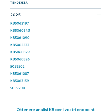
and
TENDENZA
last
name*
2025
Business
email*
KB5062197
KB5060843
Phone
number*
KB5061090
KB5062233
Paese
KB5060829
KB5060826
5058502
Company
name*
KB5061087
KB5063159
5059200
Ottenere analisi KB per i vostri endpoint