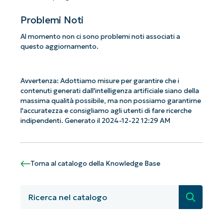
Problemi Noti
Al momento non ci sono problemi noti associati a
questo aggiornamento.
Avvertenza: Adottiamo misure per garantire che i
contenuti generati dall'intelligenza artificiale siano della
massima qualità possibile, ma non possiamo garantirne
l'accuratezza e consigliamo agli utenti di fare ricerche
indipendenti. Generato il 2024-12-22 12:29 AM
Torna al catalogo della Knowledge Base
Iniziate con le analisi KB guidate
dall'AI di NinjaOne!
Ricerca
Non è richiesta alcuna carta di credito e si ha
accesso completo a tutte le funzionalità.
First