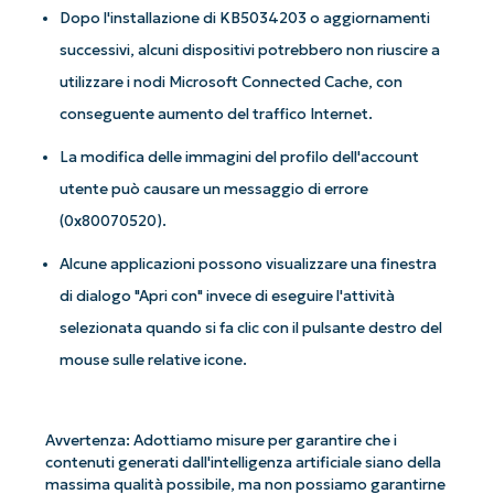
Dopo l'installazione di KB5034203 o aggiornamenti
successivi, alcuni dispositivi potrebbero non riuscire a
utilizzare i nodi Microsoft Connected Cache, con
conseguente aumento del traffico Internet.
La modifica delle immagini del profilo dell'account
utente può causare un messaggio di errore
(0x80070520).
Alcune applicazioni possono visualizzare una finestra
Iniziate con le analisi KB guidate
dall'AI di NinjaOne!
di dialogo "Apri con" invece di eseguire l'attività
Non è richiesta alcuna carta di credito e si ha
selezionata quando si fa clic con il pulsante destro del
accesso completo a tutte le funzionalità.
mouse sulle relative icone.
First
and
last
name*
Avvertenza: Adottiamo misure per garantire che i
Business
email*
contenuti generati dall'intelligenza artificiale siano della
massima qualità possibile, ma non possiamo garantirne