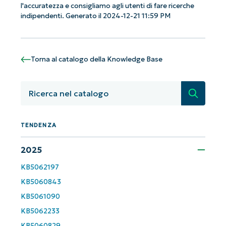
l'accuratezza e consigliamo agli utenti di fare ricerche
Phone
indipendenti. Generato il 2024-12-21 11:59 PM
number*
Paese
Torna al catalogo della Knowledge Base
Company
name*
Ricerca
TENDENZA
2025
KB5062197
KB5060843
KB5061090
KB5062233
KB5060829