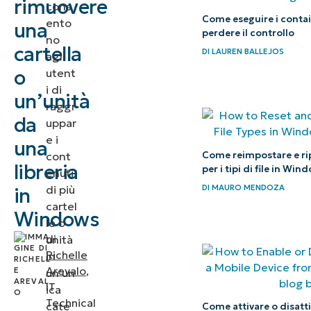
rimuovere
cons
cartella
Come eseguire i contai
ento
una
perdere il controllo
da una
no
cartella
DI
LAUREN BALLEJOS
agli
libreria in
o
utent
Windows
i di
un’unità
raggr
Considerazioni
da
uppar
importanti per
e i
una
la gestione
Come reimpostare e rip
cont
libreria
per i tipi di file in Win
delle librerie di
enuti
di più
DI
MAURO MENDOZA
in
Windows
cartel
Windows
le o
Gestione
di
unità
delle
Richelle
in
librerie in
Arevalo
,
un’un
Windows
IT
ica
Technical
per
cate
Come attivare o disatti