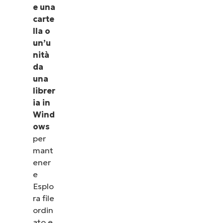
e una
carte
lla o
un’u
nità
da
una
librer
ia in
Wind
ows
per
mant
ener
e
Esplo
ra file
ordin
ato e