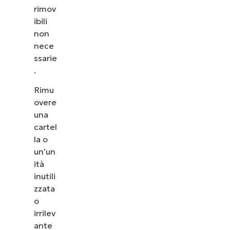
rimov
ibili
non
nece
ssarie
.
Rimu
overe
una
cartel
la o
un’un
ità
inutili
zzata
o
irrilev
ante