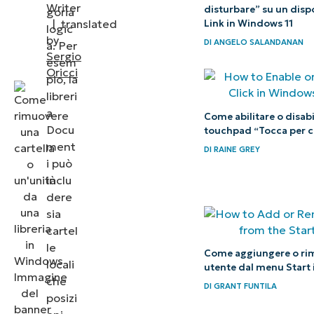
Writer
disturbare” su un disp
goria
ottenere
|
translated
Link in Windows 11
logic
Esplora file
by
DI
ANGELO SALANDANAN
a. Per
semplificato
Sergio
esem
Oricci
pio, la
libreri
a
Come abilitare o disabil
Docu
touchpad “Tocca per c
ment
DI
RAINE GREY
i può
inclu
dere
sia
cartel
le
Come aggiungere o ri
locali
utente dal menu Start 
che
DI
GRANT FUNTILA
posizi