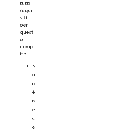
tutti i
requi
siti
per
quest
o
comp
ito:
N
o
n
è
n
e
c
e