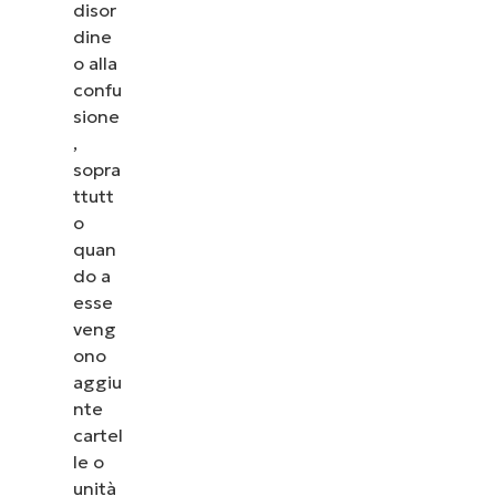
disor
dine
o alla
confu
sione
,
sopra
ttutt
o
quan
do a
esse
veng
ono
aggiu
nte
cartel
le o
unità