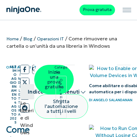
Prova gratuita
/
/
/
Come rimuovere una
Home
Blog
Operazioni IT
cartella o un’unità da una libreria in Windows
ULT
5
OPERAZIONI IT
Catego
/
/
IM
M
Inizia
rie:
O
I
una
AG
N
O
prova
GIO
D
p
Come abilitare o disabi
gratuita
RN
I
e
r
AM
L
Indice dei contenuti
automatica per i dispo
a
EN
E
zi
TO
T
DI
ANGELO SALANDANAN
Sfrutta
o
Le
4
T
n
Riepilogo
l'automazione
AG
U
i
libreri
a tutti i livelli
OS
R
I
T
TO
A
e di
Come
202
5
Wind
Come
rimuovere
ows
una