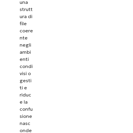
una
strutt
ura di
file
coere
nte
negli
ambi
enti
condi
visi o
gesti
ti e
riduc
e la
confu
sione
nasc
onde