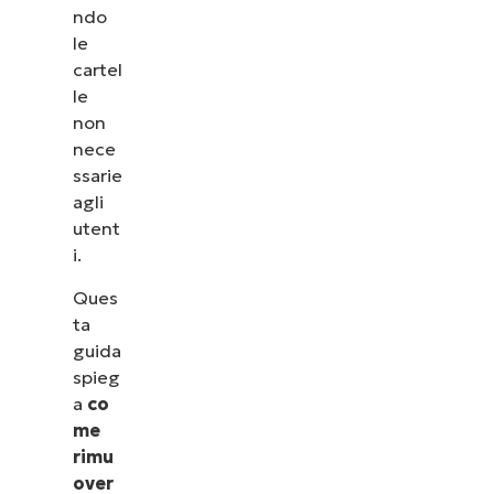
ndo
le
cartel
le
non
nece
ssarie
agli
utent
i.
Ques
ta
guida
spieg
a
co
me
rimu
over