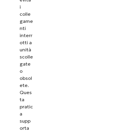
i
colle
game
nti
interr
otti a
unità
scolle
gate
o
obsol
ete.
Ques
ta
pratic
a
supp
orta