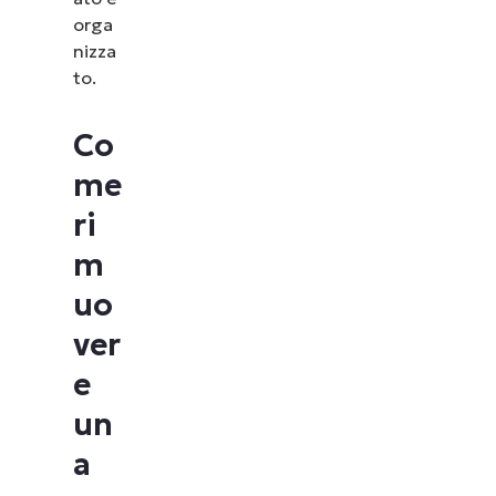
orga
nizza
to.
Co
me
ri
m
uo
ver
e
un
a