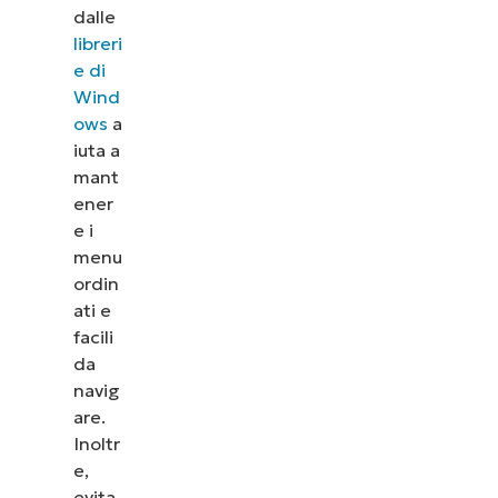
dalle
libreri
e di
Wind
ows
a
iuta a
mant
ener
e i
menu
ordin
ati e
facili
da
navig
are.
Inoltr
e,
evita