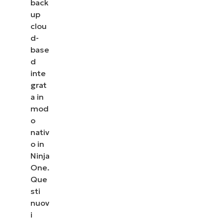
back
up
clou
d-
base
d
inte
grat
a in
mod
o
nativ
o in
Ninja
One.
Que
sti
nuov
i