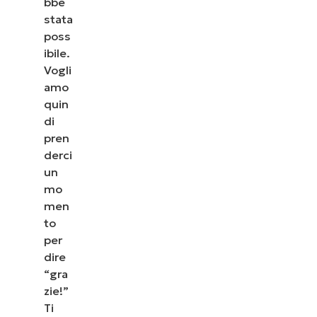
bbe
stata
poss
ibile.
Vogli
amo
quin
di
pren
derci
un
mo
men
to
per
dire
“gra
zie!”
Ti