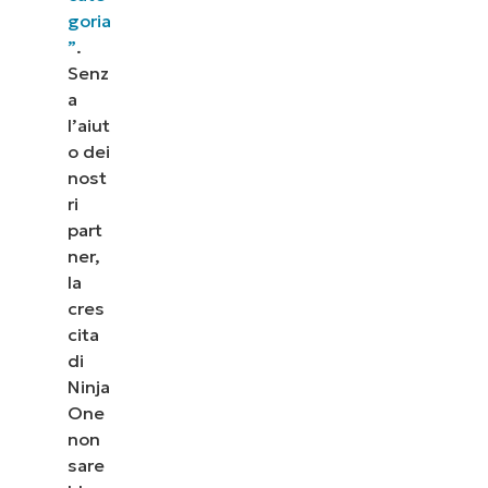
goria
”
.
Senz
a
l’aiut
o dei
nost
ri
part
ner,
la
cres
cita
di
Ninja
One
non
sare