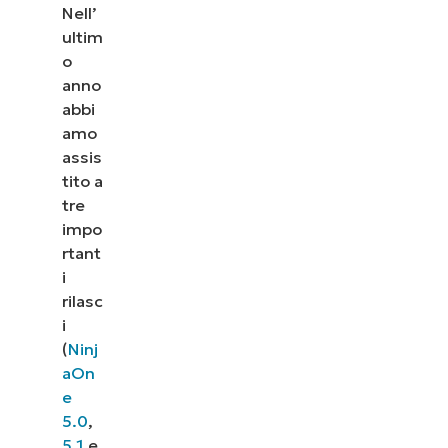
Nell’
ultim
o
anno
abbi
amo
assis
tito a
tre
impo
rtant
i
rilasc
i
(
Ninj
aOn
e
5.0
,
5.1
e