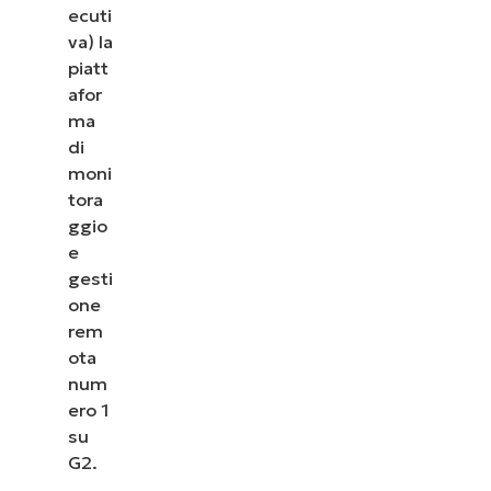
ecuti
va) la
piatt
afor
ma
di
moni
tora
ggio
e
gesti
one
rem
ota
num
ero 1
su
G2.