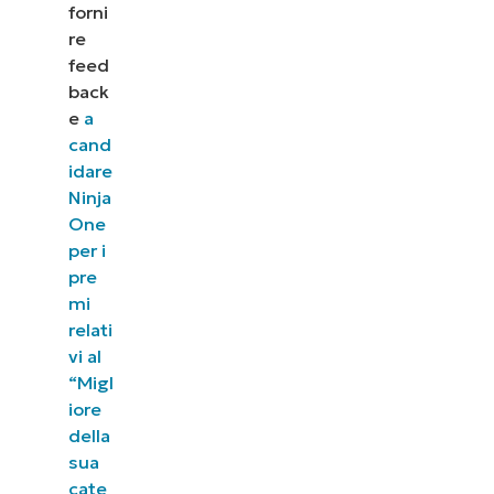
forni
re
feed
back
e
a
cand
idare
Ninja
One
per i
pre
mi
relati
vi al
“Migl
iore
della
sua
cate