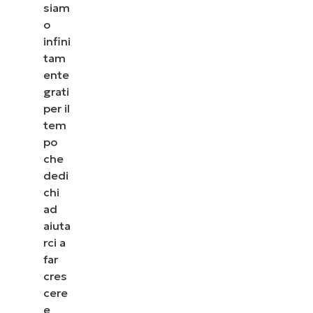
siam
o
infini
tam
ente
grati
per il
tem
po
che
dedi
chi
ad
aiuta
rci a
far
cres
cere
e