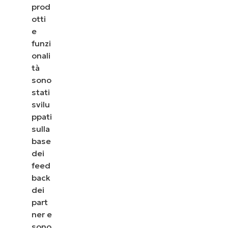
prod
otti
e
funzi
onali
tà
sono
stati
svilu
ppati
sulla
base
dei
feed
back
dei
part
ner e
sono