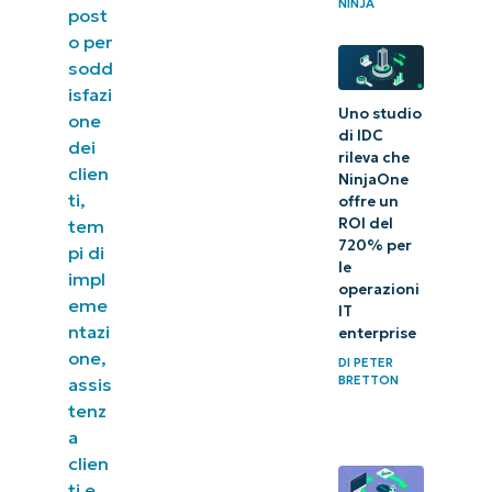
NINJA
post
o per
sodd
isfazi
Uno studio
one
di IDC
dei
rileva che
clien
NinjaOne
ti,
offre un
ROI del
tem
720% per
pi di
le
impl
operazioni
eme
IT
ntazi
enterprise
one,
DI
PETER
BRETTON
assis
tenz
a
clien
ti e