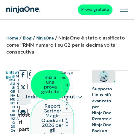
Prova gratuita
/
/
/
NinjaOne è stato classificato
Home
Blog
NinjaOne
come l’RMM numero 1 su G2 per la decima volta
consecutiva
UL
3
NINJAONE
,
Catego
/
/
TI
M
Inizia
RMM
rie:
MO
I
una
AG
N
N
prova
GI
D
Supporto
i
gratuita
OR
I
n
Linux più
j
NA
L
Indice dei contenuti
a
ME
E
avanzato
O
NT
T
Report
n
per
I
O
T
e
Riepilogo
Gartner
18
U
NinjaOne
nost
Magic
MA
R
Remote e
RZ
A
Quadrant
R
ri
È la prima
O
M
2026 per
NinjaOne
M
20
part
gli
Backup
24
volta che