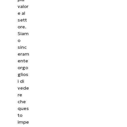
valor
e al
sett
ore.
Siam
o
sinc
eram
ente
orgo
glios
i di
vede
re
che
ques
to
impe