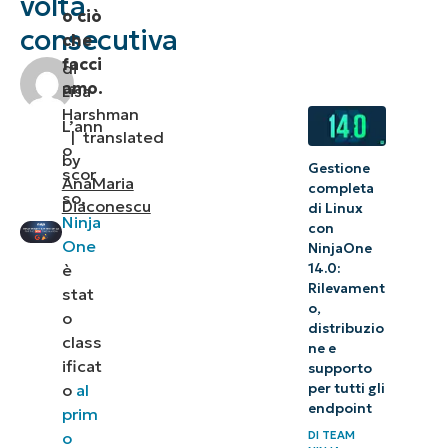
volta
o ciò
consecutiva
che
facci
di
amo.
Lisa
Harshman
L’ann
|
translated
o
by
Gestione
scor
AnaMaria
completa
so,
Diaconescu
di Linux
Ninja
con
One
NinjaOne
14.0:
è
Rilevament
stat
o,
o
distribuzio
class
ne e
ificat
supporto
per tutti gli
o
al
endpoint
prim
DI
TEAM
o