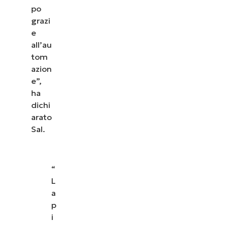
po
grazi
e
all’au
tom
azion
e”,
ha
dichi
arato
Sal.
“
L
a
p
i