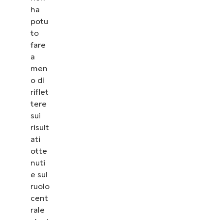
ha
potu
to
fare
a
men
o di
riflet
tere
sui
risult
ati
otte
nuti
e sul
ruolo
cent
rale