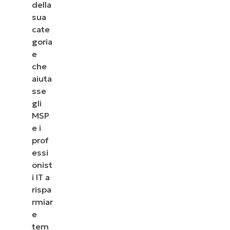
della
sua
cate
goria
e
che
aiuta
sse
gli
MSP
e i
prof
essi
onist
i IT a
rispa
rmiar
e
tem