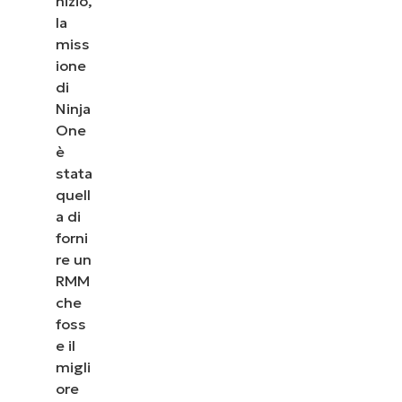
nizio,
la
miss
ione
di
Ninja
One
è
stata
quell
a di
forni
re un
RMM
che
foss
e il
migli
ore