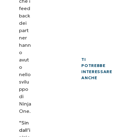
che i
feed
back
dei
part
ner
hann
o
avut
TI
POTREBBE
o
INTERESSARE
nello
ANCHE
svilu
ppo
di
Ninja
One.
“Sin
dall’i