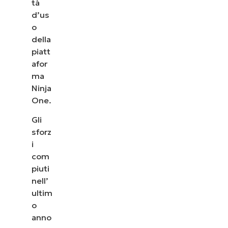
tà
d’us
o
della
piatt
afor
ma
Ninja
One.
Gli
sforz
i
com
Guarda NinjaOne in
piuti
nell’
azione
ultim
o
anno
Dai un’occhiata alle nostre demo on-demand per