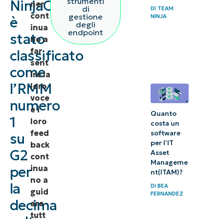
strumenti
NinjaOne
ner
di
DI
TEAM
senti
cont
gestione
NINJA
è
degli
parlare di
inua
endpoint
stato
NinjaOne?
no a
far
classificato
sent
come
ire la
l’RMM
loro
voce
numero
e i
Quanto
1
loro
costa un
feed
software
su
per l’IT
back
G2
Asset
cont
Manageme
inua
per
nt(ITAM)?
no a
la
DI
BEA
guid
FERNANDEZ
decima
are
tutt