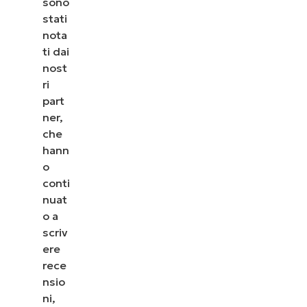
sono
vedere come NinjaOne semplifica attività IT come
stati
la gestione degli endpoint, il patching, l’MDM, il
nota
ticketing e altro ancora.
ti dai
nost
Scopri le demo
ri
part
ner,
che
hann
o
conti
nuat
o a
scriv
ere
rece
nsio
ni,