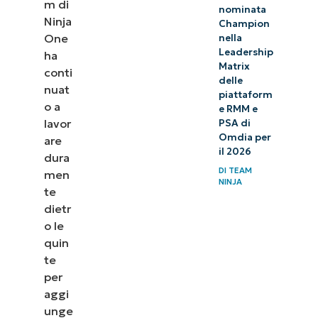
m di
nominata
Ninja
Champion
One
nella
Leadership
ha
Matrix
conti
delle
nuat
piattaform
o a
e RMM e
lavor
PSA di
Omdia per
are
il 2026
dura
DI
TEAM
men
NINJA
te
dietr
o le
quin
te
per
aggi
unge