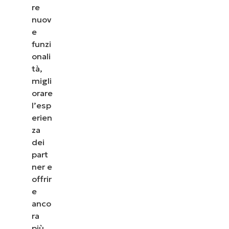
re
nuov
e
funzi
onali
tà,
migli
orare
l’esp
erien
za
dei
part
ner e
offrir
e
anco
ra
più