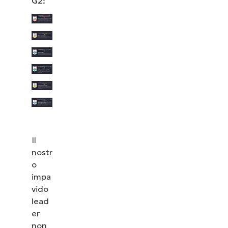
G2:
Il
nostr
o
impa
vido
lead
er
non