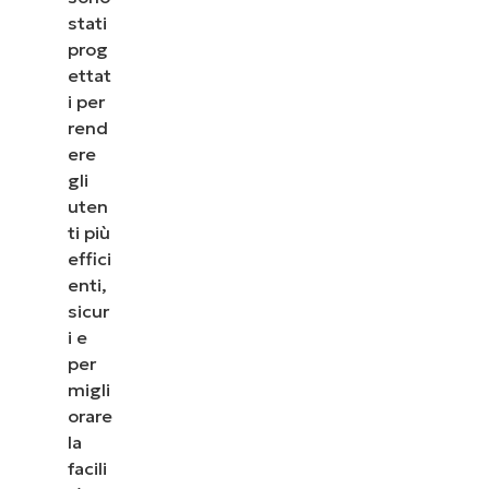
stati
prog
ettat
i per
rend
ere
gli
uten
ti più
effici
enti,
sicur
i e
per
migli
orare
la
facili