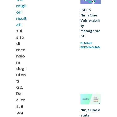
migli
L’AI in
ori
NinjaOne
risult
Vulnerabili
ati
ty
sul
Manageme
nt
sito
di
DI
MARK
BERMINGHAM
rece
nsio
ni
degli
uten
ti
G2.
Da
allor
a, il
NinjaOne è
tea
stata