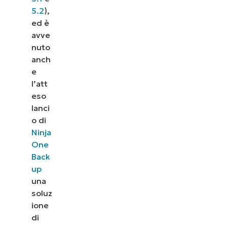
5.2
),
ed è
avve
nuto
anch
e
l’att
eso
lanci
o di
Ninja
One
Back
up
una
soluz
ione
di