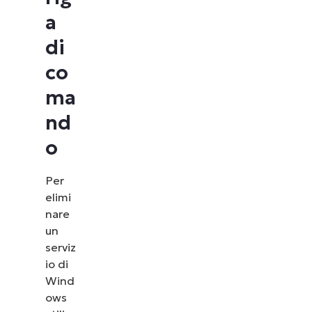
a
di
co
ma
nd
o
Per
elimi
nare
un
serviz
io di
Wind
ows