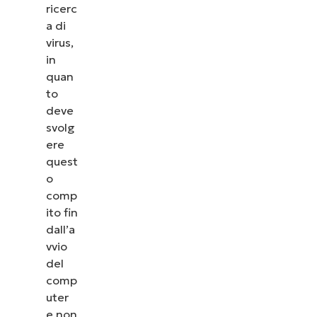
ricerc
a di
virus,
in
quan
to
deve
svolg
ere
quest
o
comp
ito fin
dall’a
vvio
del
comp
uter
e non