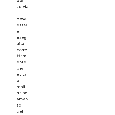
dei
serviz
i
deve
esser
e
eseg
uita
corre
ttam
ente
per
evitar
e il
malfu
nzion
amen
to
del