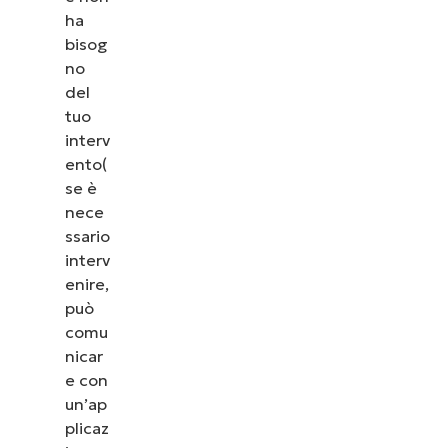
ha
bisog
no
del
tuo
interv
ento(
se è
nece
ssario
interv
enire,
può
comu
nicar
e con
un’ap
plicaz