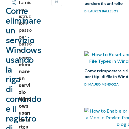
20
fornis
M
perdere il controllo
25
Windows
Come
ce
DI
LAUREN BALLEJOS
istruz
eliminare
Precauzioni
ioni
prima di
un
passo
eliminare
per
servizio
passo
un servizio
Windows
su
di
come
usando
Windows
elimi
la
Come reimpostare e rip
nare
Eliminazione
per i tipi di file in Win
riga
un
dei servizi di
servi
DI
MAURO MENDOZA
di
Windows
zio
comando
Wind
tramite la
ows
e il
riga di
usan
comando
registro
do la
di
riga
Eliminazione