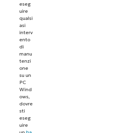
eseg
uire
qualsi
asi
interv
ento
di
manu
tenzi
one
su un
PC
Wind
ows,
dovre
sti
eseg
uire
un
ba