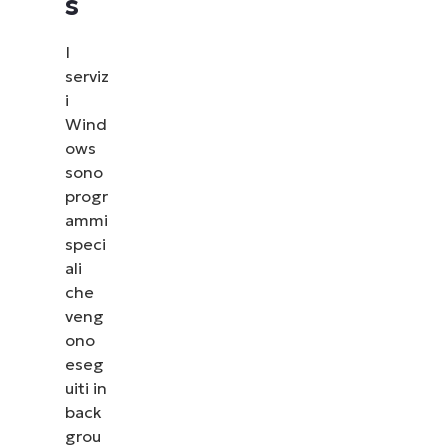
s
I
serviz
i
Wind
ows
sono
progr
ammi
speci
ali
che
veng
ono
eseg
uiti in
back
grou