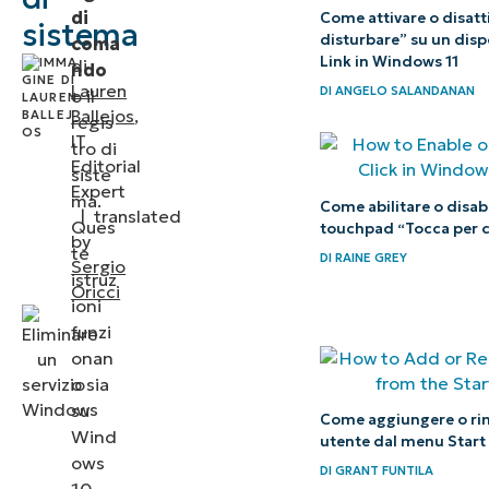
di
Come attivare o disatt
sistema
dei servizi di
disturbare” su un disp
coma
Windows
Link in Windows 11
di
ndo
Lauren
DI
ANGELO SALANDANAN
tramite
o il
Ballejos
,
regis
l’editor di
IT
tro di
registro
Editorial
siste
Expert
ma.
Confronto
Come abilitare o disabi
|
translated
Ques
touchpad “Tocca per c
tra la riga
by
te
DI
RAINE GREY
Sergio
di
istruz
Oricci
comando
ioni
funzi
e i metodi
onan
con il
o sia
registro
su
Come aggiungere o ri
Wind
utente dal menu Start
Domande
ows
DI
GRANT FUNTILA
frequenti
10