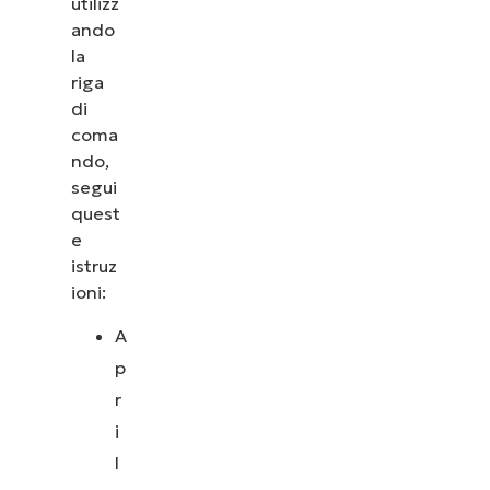
utilizz
ando
la
riga
di
coma
ndo,
segui
quest
e
istruz
ioni:
A
p
r
i
l