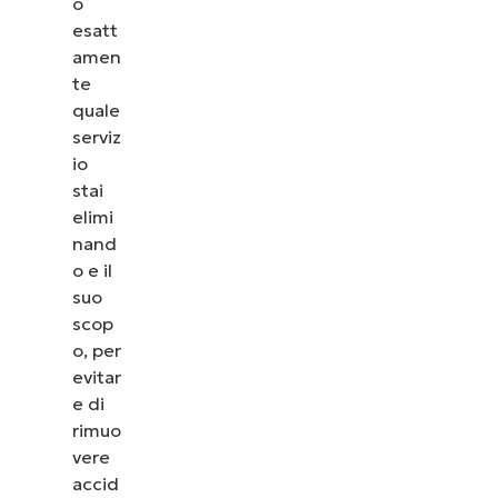
o
esatt
amen
te
quale
serviz
io
stai
elimi
nand
o e il
suo
scop
o, per
evitar
e di
rimuo
vere
accid