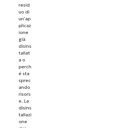
resid
uo di
un’ap
plicaz
ione
già
disins
tallat
a o
perch
é sta
sprec
ando
risors
e. La
disins
tallazi
one