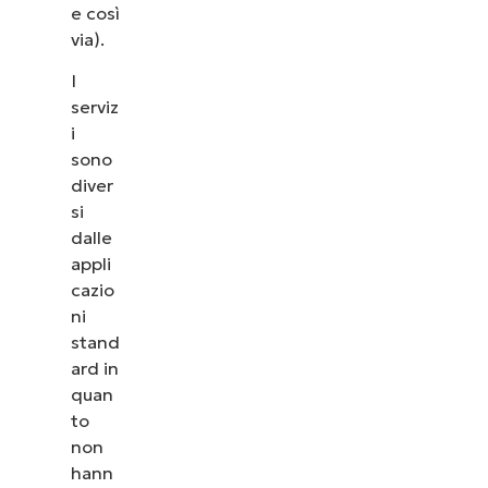
e così
via).
I
serviz
i
sono
diver
si
dalle
appli
cazio
ni
stand
ard in
quan
to
non
hann