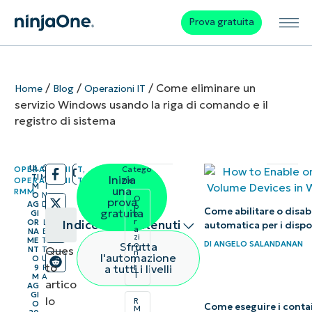
Prova gratuita
/
/
/
Come eliminare un
Home
Blog
Operazioni IT
servizio Windows usando la riga di comando e il
registro di sistema
UL
6
OPERAZIONI IT
,
Catego
/
/
TI
M
Inizia
OPERAZIONI IT
,
rie:
M
I
una
RMM
O
N
O
prova
AG
D
p
Come abilitare o disabi
gratuita
GI
I
e
r
OR
L
Indice dei contenuti
automatica per i dispo
a
NA
E
zi
ME
T
DI
ANGELO SALANDANAN
Sfrutta
o
Ques
NT
T
n
Riepilogo
l'automazione
O
U
i
to
a tutti i livelli
9
R
I
T
M
A
artico
Panoramica
AG
GI
lo
R
O
dei servizi
Come eseguire i contai
M