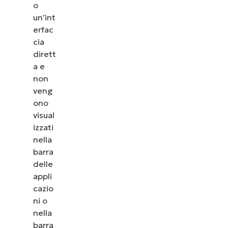
o
un’int
erfac
cia
dirett
a e
non
veng
ono
visual
izzati
nella
barra
delle
appli
cazio
ni o
nella
barra