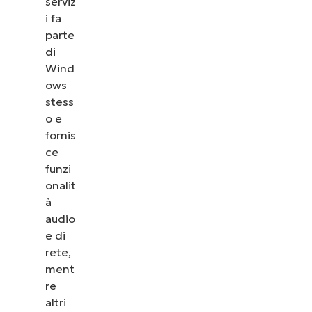
serviz
i fa
parte
di
Wind
ows
stess
o e
fornis
ce
funzi
onalit
à
audio
e di
rete,
ment
re
altri