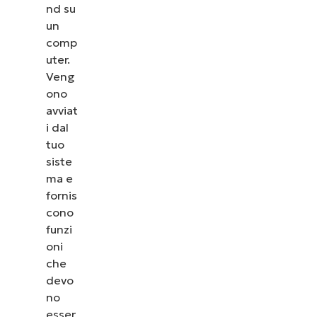
nd su
un
comp
uter.
Veng
ono
avviat
i dal
tuo
siste
ma e
fornis
cono
funzi
oni
che
devo
no
esser