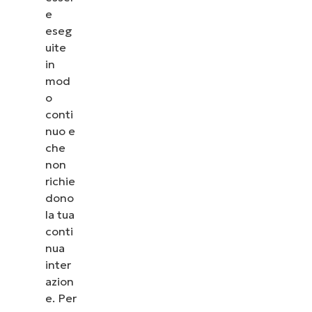
e
eseg
uite
in
mod
o
conti
nuo e
che
non
richie
dono
la tua
conti
nua
inter
azion
e. Per