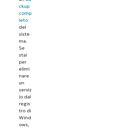
ckup
comp
leto
del
siste
ma.
Guarda NinjaOne in 
Se
stai
per
Dai un’occhiata alle nostre demo on-demand 
elimi
NinjaOne semplifica attività IT come la gestione 
nare
patching, l’MDM, il ticketing e altro 
un
serviz
Scopri le demo
io dal
regis
tro di
Wind
ows,