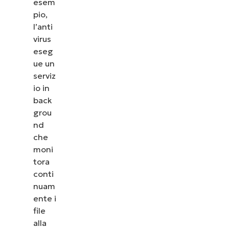
esem
pio,
l’anti
virus
eseg
ue un
serviz
io in
back
grou
nd
che
moni
tora
conti
nuam
ente i
file
alla