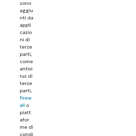
sono
aggiu
nti da
appli
cazio
ni di
terze
parti,
come
antivi
rus di
terze
parti,
firew
all
o
piatt
afor
me di
condi