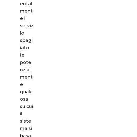
ental
ment
e il
serviz
io
sbagl
iato
(e
pote
nzial
ment
e
qualc
osa
su cui
il
siste
ma si
basa