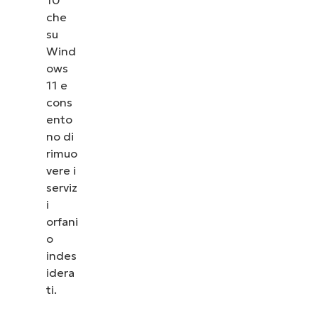
sull’eliminazione
che
su
di un servizio
Wind
Windows dalla
ows
riga di comando
11 e
cons
Le best
ento
practice di
no di
gestione dei
rimuo
servizi
vere i
serviz
Windows per
i
le
orfani
organizzazioni
o
indes
idera
ti.