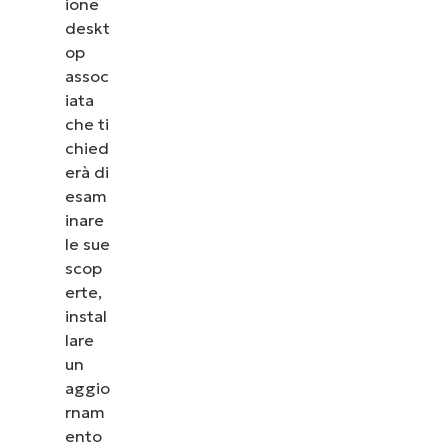
ione
deskt
op
assoc
iata
che ti
chied
erà di
esam
inare
le sue
scop
erte,
instal
lare
un
aggio
rnam
ento