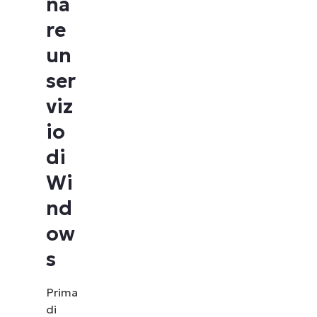
na
re
un
ser
viz
io
di
Wi
nd
ow
s
Prima
di