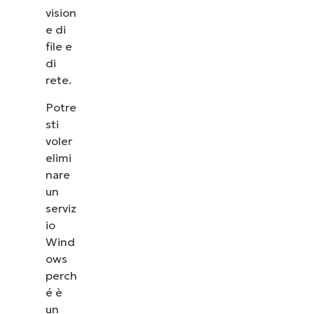
vision
e di
file e
di
rete.
Potre
sti
voler
elimi
nare
un
serviz
io
Wind
ows
perch
é è
un