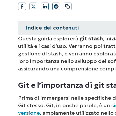
Indice dei contenuti
Questa guida esplorerà
git stash
, ini
Riepilogo
utilità e i casi d’uso. Verranno poi trat
Git e l’importanza di git stash
gestione di stash, e verranno esplorate
loro importanza nello sviluppo del so
Che cos’è git stash?
assicurando una comprensione complet
Nozioni di base di git stash
Git e l’importanza di git st
Casi d’uso di git stash
Prima di immergersi nelle specifiche 
Recupero delle modifiche memor
Git stesso. Git, in poche parole, è un
s
versione
, ampiamente utilizzato nello 