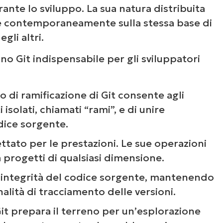
ante lo sviluppo. La sua natura distribuita
re contemporaneamente sulla stessa base di
egli altri.
no Git indispensabile per gli sviluppatori
o di ramificazione di Git consente agli
i git stash
 isolati, chiamati “rami”, e di unire
dice sorgente.
git stage: Quali sono le differenze?
ttato per le prestazioni. Le sue operazioni
iva buone abitudini di sviluppo
 progetti di qualsiasi dimensione.
l’integrità del codice sorgente, mantenendo
lità di tracciamento delle versioni.
it prepara il terreno per un’esplorazione