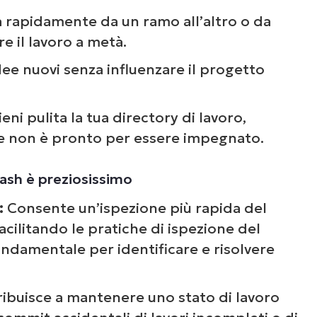
Guarda NinjaOne in
 rapidamente da un ramo all’altro o da
azione
re il lavoro a metà.
dee nuovi senza influenzare il progetto
un’occhiata alle nostre demo on-demand per v
e NinjaOne semplifica attività IT come la gest
eni pulita la tua directory di lavoro,
li endpoint, il patching, l’MDM, il ticketing e a
he non è pronto per essere impegnato.
ancora.
tash è preziosissimo
Scopri le demo
:
Consente un’ispezione più rapida del
acilitando le pratiche di ispezione del
ondamentale per identificare e risolvere
ibuisce a mantenere uno stato di lavoro