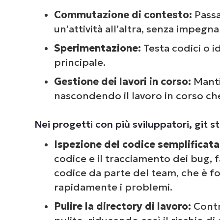
Commutazione di contesto:
Passa
un’attività all’altra, senza impegna
Sperimentazione:
Testa codici o i
principale.
Dai 
com
Gestione dei lavori in corso:
Manti
deg
nascondendo il lavoro in corso c
Nei progetti con più sviluppatori, git s
Ispezione del codice semplificata
codice e il tracciamento dei bug, f
codice da parte del team, che è f
rapidamente i problemi.
Pulire la directory di lavoro:
Contr