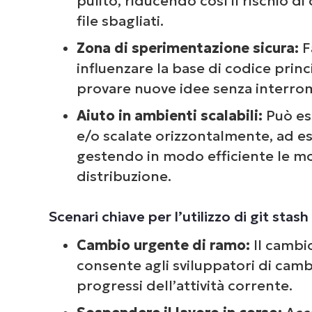
pulito, riducendo così il rischio di
file sbagliati.
Zona di sperimentazione sicura:
F
influenzare la base di codice princ
provare nuove idee senza interromp
Aiuto in ambienti scalabili:
Può es
e/o scalate orizzontalmente, ad ese
gestendo in modo efficiente le modi
distribuzione.
Scenari chiave per l’utilizzo di git stash
Cambio urgente di ramo:
Il cambi
consente agli sviluppatori di cam
progressi dell’attività corrente.