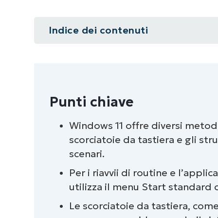
Indice dei contenuti
Riepilogo
Punti chiave
Punti chiave
Diversi metodi per riavviare un 
Windows 11 offre diversi metodi d
Risoluzione dei problemi comuni d
scorciatoie da tastiera e gli st
Un metodo di riavvio di Windows 1
scenari.
Per i riavvii di routine e l’appl
utilizza il menu Start standard 
Le scorciatoie da tastiera, come