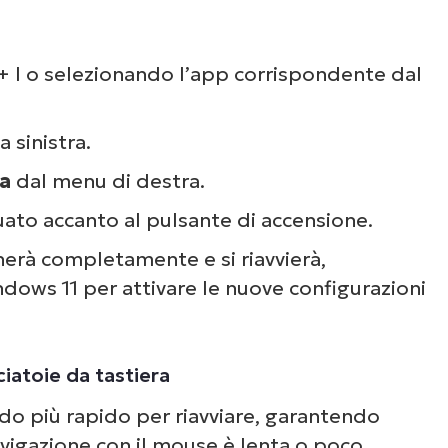
+ I
o selezionando l’app corrispondente dal
a sinistra.
ia
dal menu di destra.
tuato accanto al pulsante di accensione.
erà completamente e si riavvierà,
dows 11 per attivare le nuove configurazioni
iatoie da tastiera
odo più rapido per riavviare, garantendo
avigazione con il mouse è lenta o poco