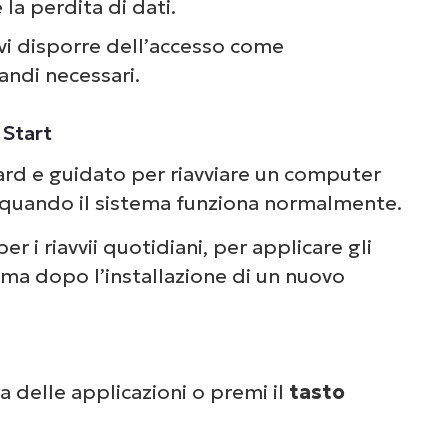
Guarda NinjaOne in
e la perdita di dati.
vi disporre dell’accesso come
azione
andi necessari.
un’occhiata alle nostre demo on-demand per v
 Start
e NinjaOne semplifica attività IT come la gest
rd e guidato per riavviare un computer
li endpoint, il patching, l’MDM, il ticketing e a
e quando il sistema funziona normalmente.
ancora.
er i riavvii quotidiani, per applicare gli
ema dopo l’installazione di un nuovo
Scopri le demo
a delle applicazioni o premi il
tasto