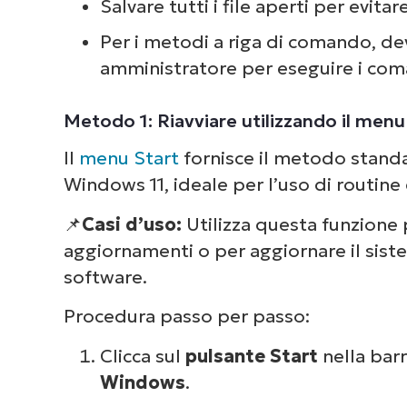
Salvare tutti i file aperti per evitar
Per i metodi a riga di comando, de
amministratore per eseguire i com
Dai 
Metodo 1: Riavviare utilizzando il menu
com
Il
menu Start
fornisce il metodo standa
deg
Windows 11, ideale per l’uso di routin
📌
Casi d’uso:
Utilizza questa funzione p
aggiornamenti o per aggiornare il sist
software.
Procedura passo per passo:
Clicca sul
pulsante Start
nella barr
Windows
.