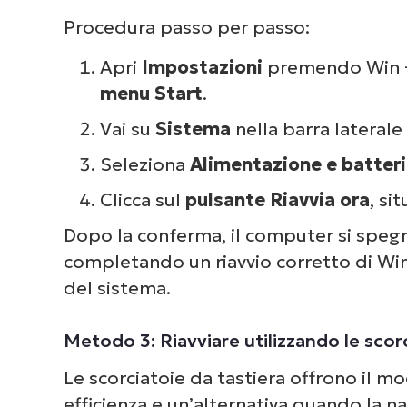
Procedura passo per passo:
Apri
Impostazioni
premendo
Win 
menu Start
.
Vai su
Sistema
nella barra laterale 
Seleziona
Alimentazione e batter
Clicca sul
pulsante Riavvia ora
, si
Dopo la conferma, il computer si spegn
completando un riavvio corretto di Win
del sistema.
Metodo 3: Riavviare utilizzando le scorc
Le scorciatoie da tastiera offrono il m
efficienza e un’alternativa quando la n