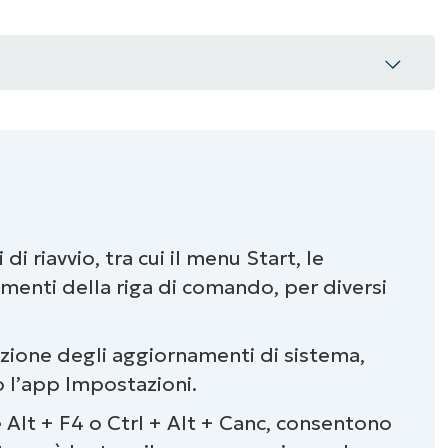
computer Windows 11
i riavvio, tra cui il menu Start, le
i riavvio di Windows 11
rumenti della riga di comando, per diversi
1 per ogni situazione
icazione degli aggiornamenti di sistema,
o l’app Impostazioni.
 Alt + F4 o Ctrl + Alt + Canc, consentono