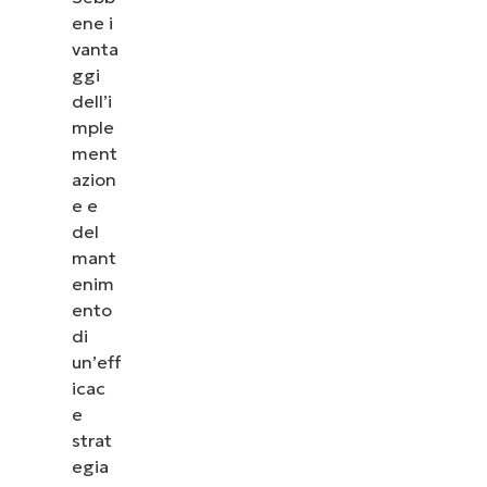
ene i
vanta
ggi
dell’i
mple
ment
azion
e e
del
mant
enim
ento
di
un’eff
icac
e
strat
egia