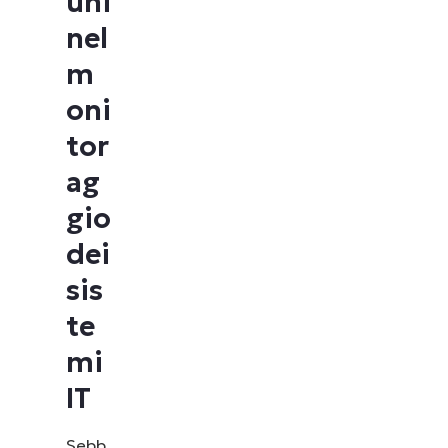
uni
nel
m
oni
tor
ag
gio
dei
sis
te
mi
IT
Sebb