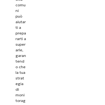
comu
ni
può
aiutar
ti a
prepa
rarti a
super
arle,
garan
tend
o che
la tua
strat
egia
di
moni
torag