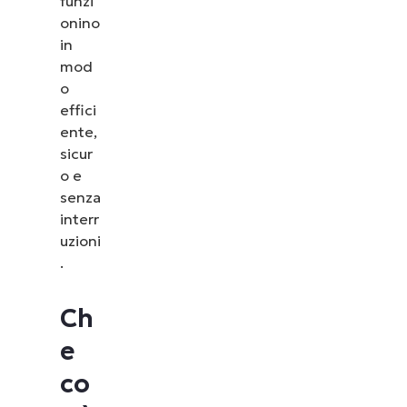
funzi
onino
in
mod
o
effici
ente,
sicur
o e
senza
interr
uzioni
.
Ch
e
co