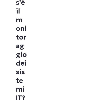
s’è
il
m
oni
tor
ag
gio
dei
sis
te
mi
IT?