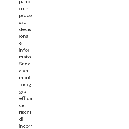
pand
o un
proce
sso
decis
ional
e
infor
mato.
Senz
a un
moni
torag
gio
effica
ce,
rischi
di
incorr