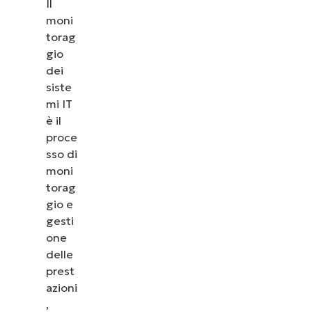
Il
moni
torag
gio
dei
siste
mi IT
è il
proce
sso di
moni
torag
gio e
gesti
one
delle
prest
azioni
,