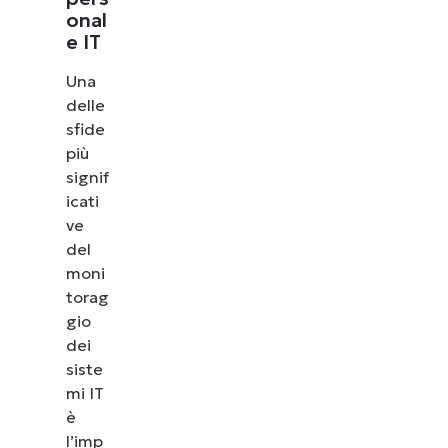
onal
e IT
Una
delle
sfide
più
signif
icati
ve
del
moni
torag
gio
dei
siste
mi IT
è
l’imp