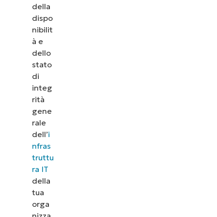
della
dispo
nibilit
à e
dello
stato
di
integ
rità
gene
rale
dell’
i
nfras
truttu
ra IT
della
tua
orga
nizza