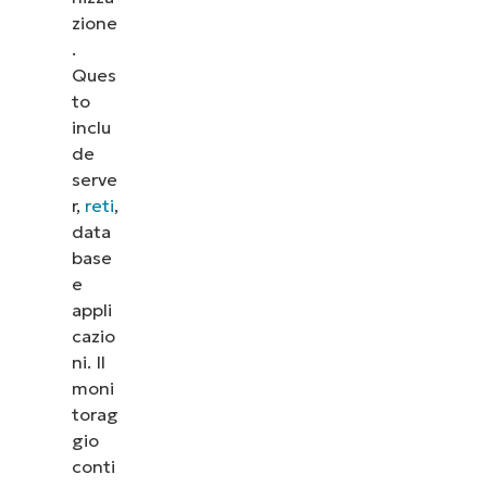
zione
.
Ques
to
inclu
de
serve
r,
reti
,
data
base
e
appli
cazio
ni. Il
moni
torag
gio
conti