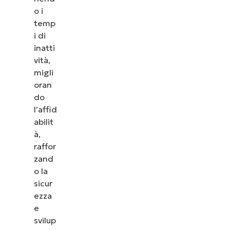
vedere come NinjaOne semplifica attività IT come
o i
la gestione degli endpoint, il patching, l’MDM, il
temp
ticketing e altro ancora.
i di
inatti
Scopri le demo
vità,
migli
oran
do
l’affid
abilit
à,
raffor
zand
o la
sicur
ezza
e
svilup