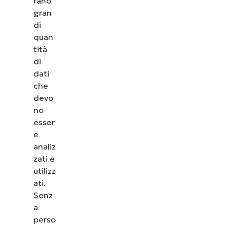
rano
gran
di
quan
tità
di
dati
che
devo
no
esser
e
analiz
zati e
utilizz
ati.
Senz
a
perso