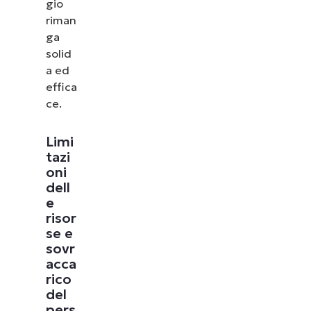
gio
riman
ga
solid
a ed
effica
ce.
Limi
tazi
oni
dell
e
risor
se e
sovr
acca
rico
del
pers