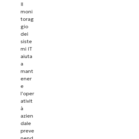
Il
moni
torag
gio
dei
siste
mi IT
aiuta
a
mant
ener
e
l’oper
ativit
Guarda NinjaOne in
à
azione
azien
dale
preve
Dai un’occhiata alle nostre demo on-demand per
nend