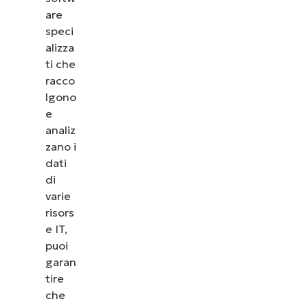
are
speci
alizza
ti che
racco
lgono
e
analiz
zano i
dati
di
varie
risors
e IT,
puoi
garan
tire
che