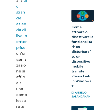
alla
pi
ù
gran
de
azien
Come
da di
attivare o
livello
disattivare la
enter
funzionalità
“Non
prise
,
disturbare”
un’or
su un
ganiz
dispositivo
zazio
mobile
ne si
tramite
Phone Link
affid
in Windows
a a
11
una
DI
ANGELO
comp
SALANDANAN
lessa
rete