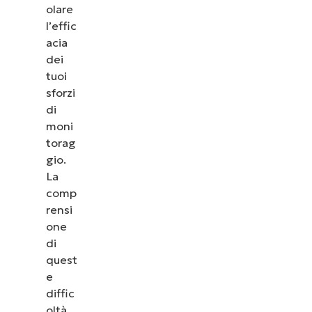
olare
l’effic
acia
dei
tuoi
sforzi
di
moni
torag
gio.
La
comp
rensi
one
di
quest
e
diffic
oltà