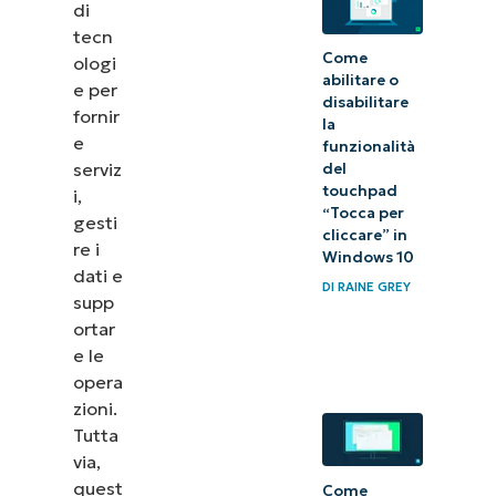
di
tecn
Come
ologi
abilitare o
e per
disabilitare
fornir
la
e
funzionalità
serviz
del
touchpad
i,
“Tocca per
gesti
cliccare” in
re i
Windows 10
dati e
DI
RAINE GREY
supp
ortar
e le
opera
zioni.
Tutta
via,
quest
Come