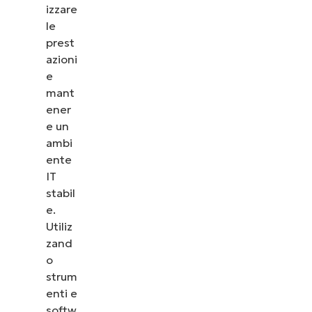
izzare
le
prest
azioni
e
mant
ener
e un
ambi
ente
IT
stabil
e.
Utiliz
zand
o
strum
enti e
softw