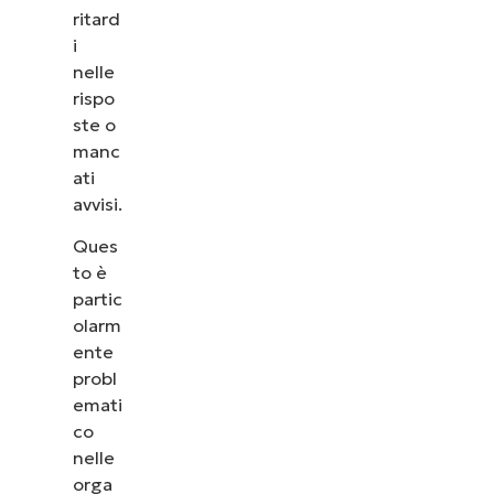
ritard
i
nelle
rispo
ste o
manc
ati
avvisi.
Ques
to è
partic
olarm
ente
probl
emati
co
nelle
orga