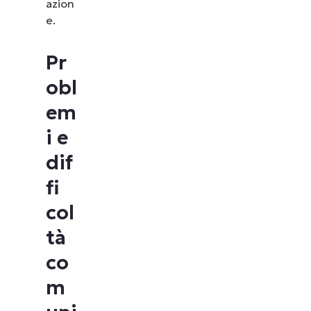
azion
e.
Pr
obl
em
i e
dif
fi
col
tà
co
m