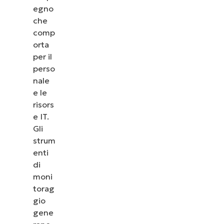
egno
che
comp
orta
per il
perso
nale
e le
risors
e IT.
Gli
strum
enti
di
moni
torag
gio
gene