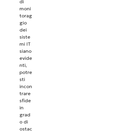
di
moni
torag
gio
dei
siste
mi IT
siano
evide
nti,
potre
sti
incon
trare
sfide
in
grad
o di
ostac