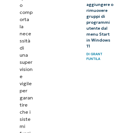
aggiungere o
o
rimuovere
comp
gruppi di
orta
programmi
la
utente dal
nece
menu Start
in Windows
ssità
11
di
una
DI
GRANT
FUNTILA
super
vision
e
vigile
per
garan
tire
che i
siste
mi