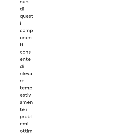
nuo
di
quest
i
comp
onen
ti
cons
ente
di
rileva
re
temp
estiv
amen
te i
probl
emi,
ottim