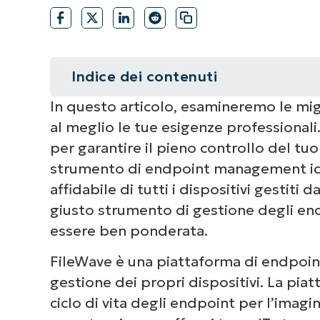
Indice dei contenuti
In questo articolo, esamineremo le mig
Riepilogo
al meglio le tue esigenze professionali
1. NinjaOne
per garantire il pieno controllo del t
strumento di endpoint management id
2. Scalefusion
affidabile di tutti i dispositivi gestiti 
giusto strumento di gestione degli en
3. Hexnode
essere ben ponderata.
Scegliere tra le migliori alternati
FileWave è una piattaforma di endpoin
gestione dei propri dispositivi. La piat
ciclo di vita degli endpoint per l’imagin