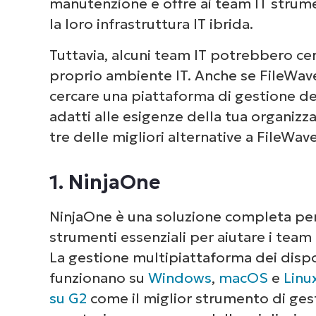
manutenzione e offre ai team IT strumen
la loro infrastruttura IT ibrida.
Tuttavia, alcuni team IT potrebbero cer
proprio ambiente IT. Anche se FileWave
cercare una piattaforma di gestione dei 
adatti alle esigenze della tua organiz
tre delle migliori alternative a FileWave
1. NinjaOne
NinjaOne è una soluzione completa pe
strumenti essenziali per aiutare i team 
La gestione multipiattaforma dei dispo
funzionano su
Windows
,
macOS
e
Linu
su G2
come il miglior strumento di ges