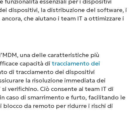
Guarda NinjaOne in
unzionalità essenziali per i dispositivi
ei dispositivi, la distribuzione del software, i
azione
o ancora, che aiutano i team IT a ottimizzare i
un’occhiata alle nostre demo on-demand per v
e NinjaOne semplifica attività IT come la gest
l’MDM, una delle caratteristiche più
li endpoint, il patching, l’MDM, il ticketing e a
fficace capacità di
tracciamento dei
ancora.
to di tracciamento dei dispositivi
ssicurare la risoluzione immediata dei
Scopri le demo
si verifichino. Ciò consente ai team IT di
in caso di smarrimento e furto, facilitando le
i blocco da remoto per ridurre i rischi di