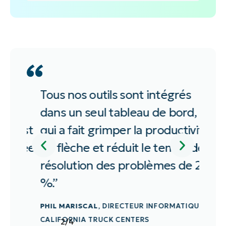
Prénom
et
En complétant ce formulaire, j'accepte la
Nom*
Politique de confidentialité
et la
politique RGPD
de NinjaOne.
E-
mail
professionnel*
Numéro
de
téléphone*
0
Tous nos outils sont intégrés
Nin
Pays*
ès
dans un seul tableau de bord, ce
évol
 est
qui a fait grimper la productivité
arc
Nom
de
ntée
en flèche et réduit le temps de
est 
l'entreprise*
résolution des problèmes de 20
DAN 
%.”
IT
PHIL MARISCAL
, DIRECTEUR INFORMATIQUE
CALIFORNIA TRUCK CENTERS
2
/
4