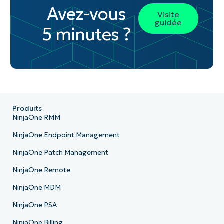
Avez-vous
Visite
guidée
5 minutes ?
Produits
NinjaOne RMM
NinjaOne Endpoint Management
NinjaOne Patch Management
NinjaOne Remote
NinjaOne MDM
NinjaOne PSA
NinjaOne Billing