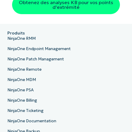
Obtenez des analyses KB pour vos points
d'extrémité
Produits
NinjaOne RMM
NinjaOne Endpoint Management
NinjaOne Patch Management
NinjaOne Remote
NinjaOne MDM
NinjaOne PSA
NinjaOne Billing
NinjaOne Ticketing
NinjaOne Documentation
NinjaOne Backup