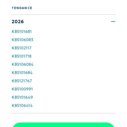
TENDANCE
Prénom
et
Nom*
2026
Business
KB5101681
email*
KB5106083
Phone
KB5102117
number*
KB5101718
Pays
KB5106084
KB5101684
Company
KB5121767
name*
KB5100991
KB5101649
KB5106414