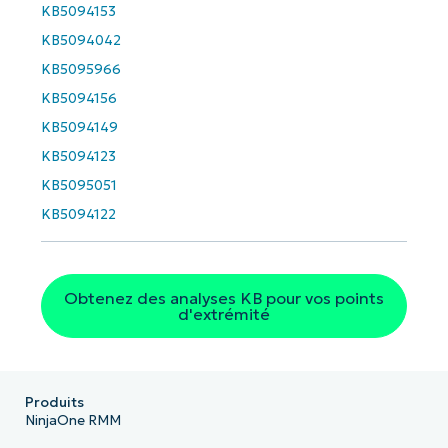
KB5094153
Business
email*
KB5094042
KB5095966
Phone
KB5094156
number*
KB5094149
Pays
KB5094123
KB5095051
Company
KB5094122
name*
Obtenez des analyses KB pour vos points
d'extrémité
Produits
NinjaOne RMM