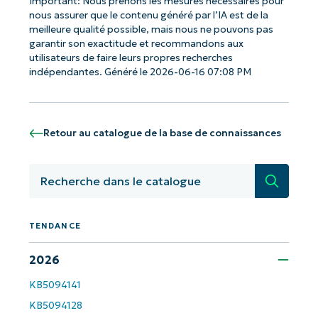
Important: Nous prenons les mesures nécessaires pour
nous assurer que le contenu généré par l’IA est de la
meilleure qualité possible, mais nous ne pouvons pas
garantir son exactitude et recommandons aux
utilisateurs de faire leurs propres recherches
indépendantes. Généré le 2026-06-16 07:08 PM
Retour au catalogue de la base de connaissances
Recherc
TENDANCE
Commencez avec les analyses de KB
pilotées par l'IA de NinjaOne !
2026
KB5094141
Prénom
et
KB5094128
Nom*