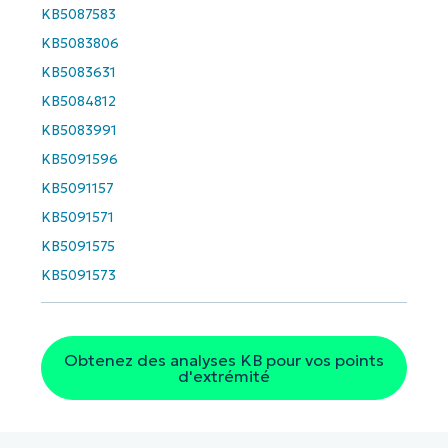
Company
KB5087583
name*
KB5083806
KB5083631
KB5084812
KB5083991
KB5091596
KB5091157
KB5091571
KB5091575
KB5091573
Obtenez des analyses KB pour vos points
d'extrémité