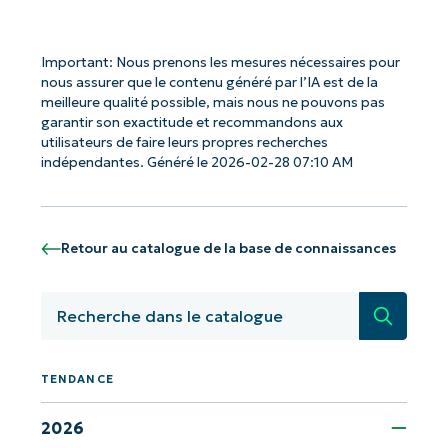
Important: Nous prenons les mesures nécessaires pour
nous assurer que le contenu généré par l’IA est de la
meilleure qualité possible, mais nous ne pouvons pas
garantir son exactitude et recommandons aux
Commencez avec les analyses de KB
utilisateurs de faire leurs propres recherches
indépendantes. Généré le 2026-02-28 07:10 AM
pilotées par l'IA de NinjaOne !
Prénom
et
Nom*
Retour au catalogue de la base de connaissances
Business
email*
Recherc
Phone
number*
TENDANCE
Pays
2026