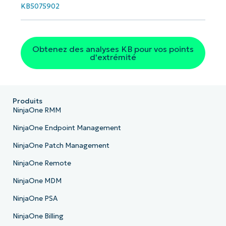
KB5075902
Obtenez des analyses KB pour vos points
d'extrémité
Produits
NinjaOne RMM
NinjaOne Endpoint Management
NinjaOne Patch Management
NinjaOne Remote
NinjaOne MDM
NinjaOne PSA
NinjaOne Billing