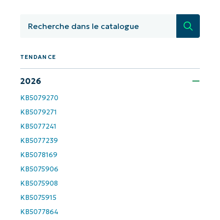
Commencez avec les analyses de KB
pilotées par l'IA de NinjaOne !
Recherc
Prénom
et
Nom*
TENDANCE
Business
email*
2026
KB5079270
Phone
number*
KB5079271
KB5077241
Pays
KB5077239
KB5078169
Company
name*
KB5075906
KB5075908
KB5075915
KB5077864