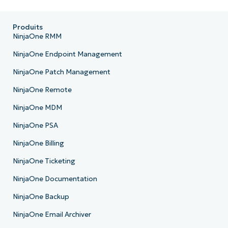
Company
name*
Produits
NinjaOne RMM
NinjaOne Endpoint Management
NinjaOne Patch Management
NinjaOne Remote
NinjaOne MDM
NinjaOne PSA
NinjaOne Billing
NinjaOne Ticketing
NinjaOne Documentation
NinjaOne Backup
NinjaOne Email Archiver