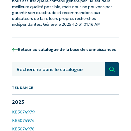
nous assurer que le contenu généré par l’IA est de la
meilleure qualité possible, mais nous ne pouvons pas
garantir son exactitude et recommandons aux
utilisateurs de faire leurs propres recherches
indépendantes. Généré le 2025-12-31 01:16 AM
Retour au catalogue de la base de connaissances
Recherc
TENDANCE
Commencez avec les analyses de KB
2025
pilotées par l'IA de NinjaOne !
KB5074979
First
and
KB5074974
last
name*
KB5074978