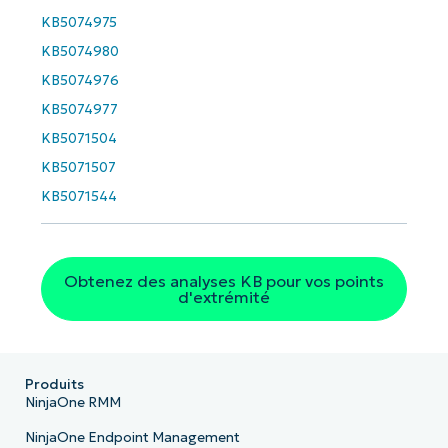
Business
KB5074975
email*
KB5074980
Phone
KB5074976
number*
KB5074977
Pays
KB5071504
KB5071507
Company
KB5071544
name*
Obtenez des analyses KB pour vos points
d'extrémité
Produits
NinjaOne RMM
NinjaOne Endpoint Management