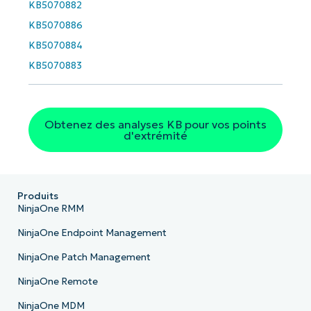
KB5070882
Phone
number*
KB5070886
KB5070884
Pays
KB5070883
Company
name*
Obtenez des analyses KB pour vos points
d'extrémité
Produits
NinjaOne RMM
NinjaOne Endpoint Management
NinjaOne Patch Management
NinjaOne Remote
NinjaOne MDM