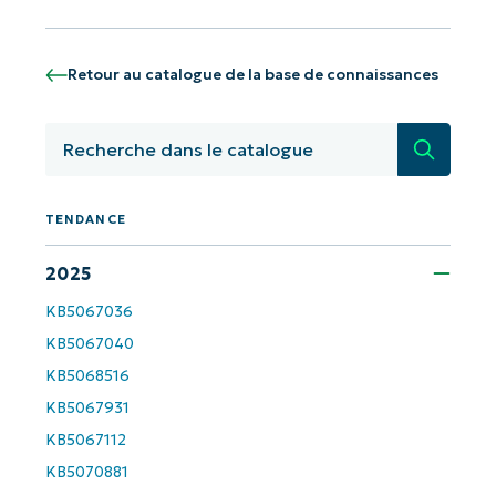
Retour au catalogue de la base de connaissances
Recherc
TENDANCE
Commencez avec les analyses de KB
2025
pilotées par l'IA de NinjaOne !
KB5067036
KB5067040
First
and
last
KB5068516
name*
KB5067931
Business
KB5067112
email*
KB5070881