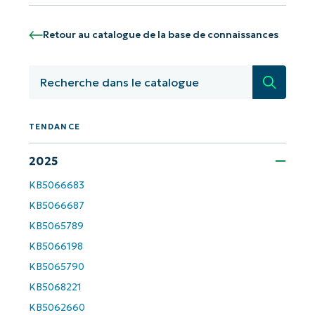
Commencez avec les analyses de KB
pilotées par l'IA de NinjaOne !
Retour au catalogue de la base de connaissances
First
and
last
Recherc
name*
Business
email*
TENDANCE
Phone
2025
number*
KB5066683
KB5066687
Pays
KB5065789
KB5066198
Company
name*
KB5065790
KB5068221
KB5062660