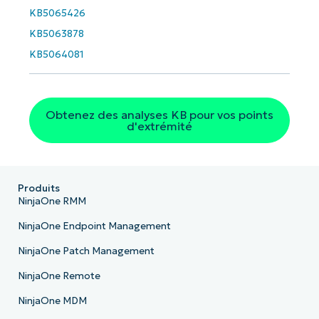
KB5065426
KB5063878
KB5064081
Obtenez des analyses KB pour vos points
d'extrémité
Produits
NinjaOne RMM
NinjaOne Endpoint Management
NinjaOne Patch Management
NinjaOne Remote
NinjaOne MDM