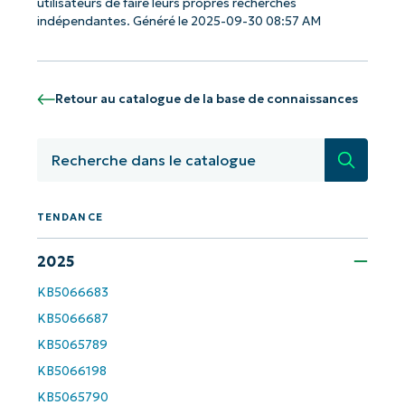
utilisateurs de faire leurs propres recherches
indépendantes. Généré le 2025-09-30 08:57 AM
Retour au catalogue de la base de connaissances
Recherc
TENDANCE
Commencez avec les analyses de KB
2025
pilotées par l'IA de NinjaOne !
KB5066683
First
and
KB5066687
last
name*
KB5065789
Business
KB5066198
email*
KB5065790