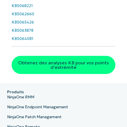
KB5068221
Phone
number*
KB5062660
KB5065426
Pays
KB5063878
KB5064081
Company
name*
Obtenez des analyses KB pour vos points
d'extrémité
Produits
NinjaOne RMM
NinjaOne Endpoint Management
NinjaOne Patch Management
NinjaOne Remote