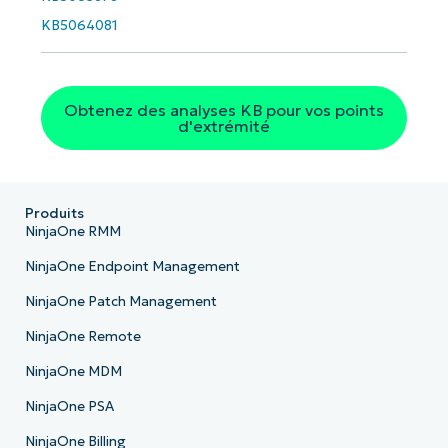
KB5064081
Pays
Obtenez des analyses KB pour vos points
Company
name*
d'extrémité
Produits
NinjaOne RMM
NinjaOne Endpoint Management
NinjaOne Patch Management
NinjaOne Remote
NinjaOne MDM
NinjaOne PSA
NinjaOne Billing