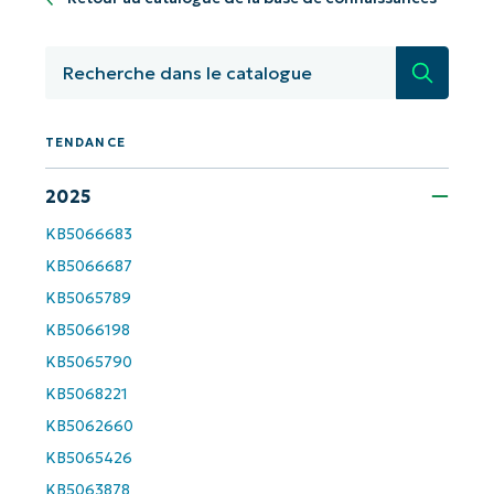
Recherc
TENDANCE
2025
Commencez avec les analyses de KB
KB5066683
pilotées par l'IA de NinjaOne !
KB5066687
KB5065789
First
and
KB5066198
last
name*
KB5065790
Business
KB5068221
email*
KB5062660
KB5065426
Phone
number*
KB5063878