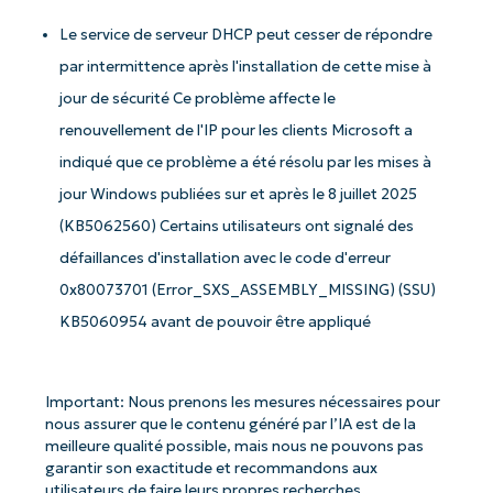
Le service de serveur DHCP peut cesser de répondre
par intermittence après l'installation de cette mise à
jour de sécurité
Ce problème affecte le
renouvellement de l'IP pour les clients
Microsoft a
indiqué que ce problème a été résolu par les mises à
jour Windows publiées sur et après le 8 juillet 2025
(KB5062560)
Certains utilisateurs ont signalé des
défaillances d'installation avec le code d'erreur
0x80073701 (Error_SXS_ASSEMBLY_MISSING)
(SSU)
KB5060954 avant de pouvoir être appliqué
Commencez avec les analyses de KB
pilotées par l'IA de NinjaOne !
Prénom
Important: Nous prenons les mesures nécessaires pour
et
nous assurer que le contenu généré par l’IA est de la
Nom*
meilleure qualité possible, mais nous ne pouvons pas
garantir son exactitude et recommandons aux
Business
email*
utilisateurs de faire leurs propres recherches