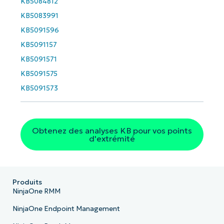
Business
KB5084812
email*
KB5083991
KB5091596
Phone
number*
KB5091157
KB5091571
Pays
KB5091575
KB5091573
Company
name*
Obtenez des analyses KB pour vos points
d'extrémité
Produits
NinjaOne RMM
NinjaOne Endpoint Management