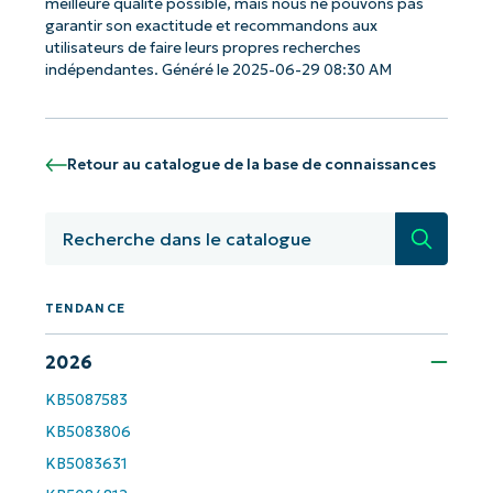
meilleure qualité possible, mais nous ne pouvons pas
garantir son exactitude et recommandons aux
utilisateurs de faire leurs propres recherches
indépendantes. Généré le 2025-06-29 08:30 AM
Retour au catalogue de la base de connaissances
Recherc
TENDANCE
Commencez avec les analyses de KB
2026
pilotées par l'IA de NinjaOne !
KB5087583
Prénom
KB5083806
et
Nom*
KB5083631