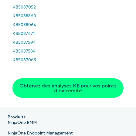
KB5087052
KB5088860
KB5088064
KB5087471
KB5087594
KB5087584
KB5087069
Obtenez des analyses KB pour vos points
d'extrémité
Produits
NinjaOne RMM
NinjaOne Endpoint Management