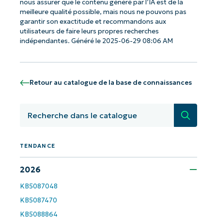
nous assurer que le contenu généré par l’IA est de la
meilleure qualité possible, mais nous ne pouvons pas
garantir son exactitude et recommandons aux
utilisateurs de faire leurs propres recherches
indépendantes. Généré le 2025-06-29 08:06 AM
Commencez avec les analyses de KB
pilotées par l'IA de NinjaOne !
Retour au catalogue de la base de connaissances
Prénom
et
Nom*
Recherc
Business
email*
Phone
TENDANCE
number*
2026
Pays
KB5087048
KB5087470
Company
name*
KB5088864