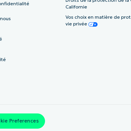
Droits de la protection de la 
nfidentialité
Californie
Vos choix en matière de prot
 nous
vie privée
é
ité
kie Preferences