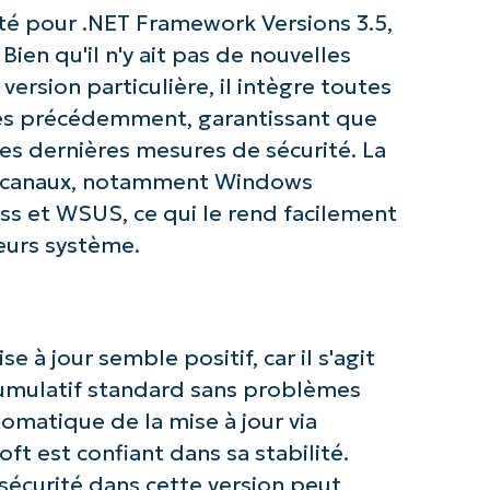
z avec les analyses de KB pilotées pa
lité pour .NET Framework Versions 3.5,
NinjaOne !
Bien qu'il n'y ait pas de nouvelles
ersion particulière, il intègre toutes
First
ées précédemment, garantissant que
and
last
es dernières mesures de sécurité. La
name*
ers canaux, notamment Windows
Business
email*
s et WSUS, ce qui le rend facilement
eurs système.
Phone
number*
Pays
 à jour semble positif, car il s'agit
Company
mulatif standard sans problèmes
name*
tomatique de la mise à jour via
t est confiant dans sa stabilité.
sécurité dans cette version peut