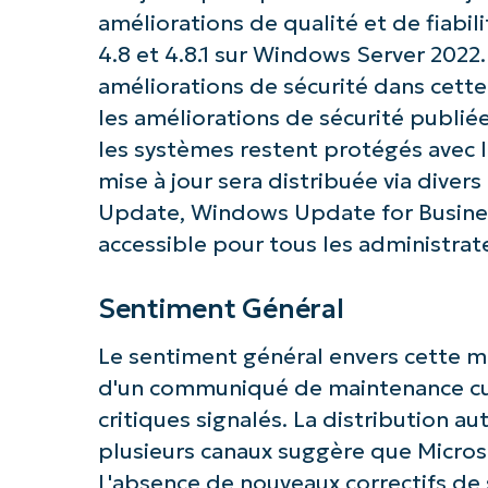
Commence
améliorations de qualité et de fiabi
4.8 et 4.8.1 sur Windows Server 2022. 
améliorations de sécurité dans cette v
les améliorations de sécurité publi
les systèmes restent protégés avec l
mise à jour sera distribuée via div
Update, Windows Update for Busines
accessible pour tous les administrat
Sentiment Général
Le sentiment général envers cette mise
d'un communiqué de maintenance cu
critiques signalés. La distribution au
plusieurs canaux suggère que Microsof
L'absence de nouveaux correctifs de 