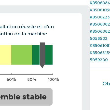
KB50608
KB506109
IALE
OMMERCIALE
VIDÉO DE DÉMONSTRATION
VIDÉO DE
OMMERCIALE
VIDÉO DE
TEFORME
KB506223
OMMERCIALE
VIDÉO DE
KB506082
allation réussie et d'un
KB506082
ntinu de la machine
5058502
KB506108
KB506315
5059200
60%
80%
100%
Ob
mble stable