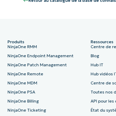
Retour au catalogue de la base de connai
Produits
Ressources
NinjaOne RMM
Centre de r
NinjaOne Endpoint Management
Blog
NinjaOne Patch Management
Hub IT
NinjaOne Remote
Hub vidéos I
NinjaOne MDM
Centre de sc
NinjaOne PSA
Toutes nos
NinjaOne Billing
API pour les
NinjaOne Ticketing
État du sys