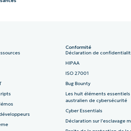
ssances
Conformité
essources
Déclaration de confidentiali
HIPAA
ISO 27001
T
Bug Bounty
ripts
Les huit éléments essentiels
australien de cybersécurité
 démos
Cyber Essentials
 développeurs
Déclaration sur l’esclavage
tème