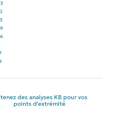
43
0
3
9
6
7
9
tenez des analyses KB pour vos
points d'extrémité