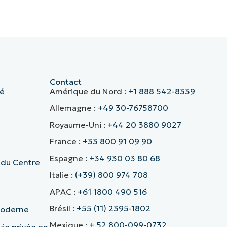
Contact
té
Amérique du Nord :
+1 888 542-8339
Allemagne :
+49 30-76758700
Royaume-Uni :
+44 20 3880 9027
France :
+33 800 91 09 90
Espagne :
+34 930 03 80 68
 du Centre
Italie :
(+39) 800 974 708
APAC :
+61 1800 490 516
Brésil :
+55 (11) 2395-1802
 moderne
Mexique :
+ 52 800-099-0732