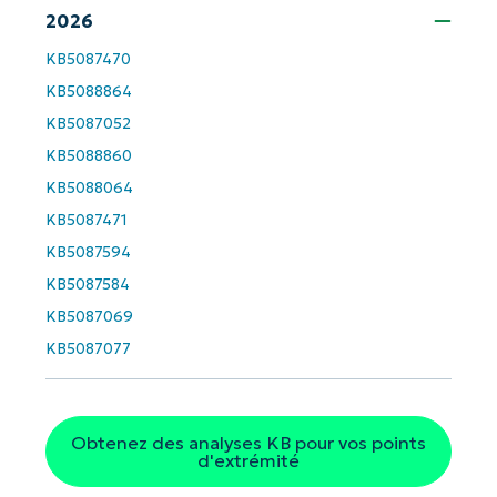
Prénom
2026
et
Nom*
KB5087470
Business
KB5088864
email*
KB5087052
Phone
KB5088860
number*
KB5088064
Pays
KB5087471
KB5087594
Company
KB5087584
name*
KB5087069
KB5087077
Obtenez des analyses KB pour vos points
d'extrémité