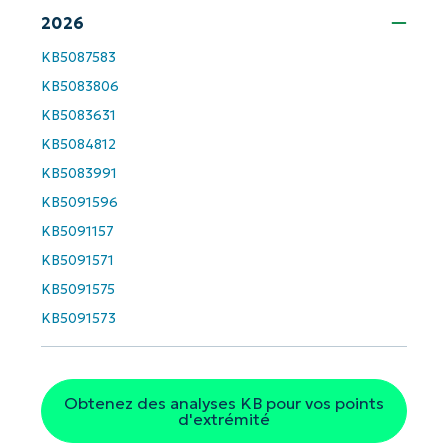
Prénom
2026
et
Nom*
KB5087583
Business
KB5083806
email*
KB5083631
Phone
KB5084812
number*
KB5083991
Pays
KB5091596
KB5091157
Company
KB5091571
name*
KB5091575
KB5091573
Obtenez des analyses KB pour vos points
d'extrémité