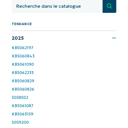
Recherc
First
and
last
name*
TENDANCE
Business
email*
2025
KB5062197
Phone
number*
KB5060843
KB5061090
KB5062233
Pays
KB5060829
KB5060826
Company
name*
5058502
KB5061087
KB5063159
5059200