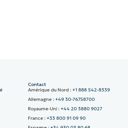
Contact
té
Amérique du Nord :
+1 888 542-8339
Allemagne :
+49 30-76758700
Royaume-Uni :
+44 20 3880 9027
France :
+33 800 91 09 90
Espagne :
+34 930 03 80 68