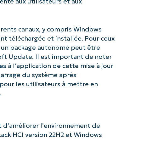
nte aux utilisateurs et aux
fférents canaux, y compris Windows
t téléchargée et installée. Pour ceux
e, un package autonome peut être
ft Update. Il est important de noter
es à l’application de cette mise à jour
marrage du système après
 pour les utilisateurs à mettre en
.
z avec les analyses de KB pilotées pa
NinjaOne !
First
t d’améliorer l’environnement de
and
last
ack HCI version 22H2 et Windows
name*