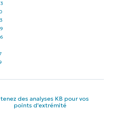
43
0
3
9
6
7
9
tenez des analyses KB pour vos
points d'extrémité