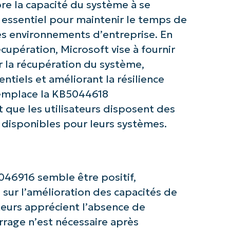
ore la capacité du système à se
Business
email*
t essentiel pour maintenir le temps de
les environnements d’entreprise. En
Phone
number*
cupération, Microsoft vise à fournir
r la récupération du système,
Pays
ntiels et améliorant la résilience
remplace la KB5044618
Company
name*
que les utilisateurs disposent des
s disponibles pour leurs systèmes.
46916 semble être positif,
sur l’amélioration des capacités de
teurs apprécient l’absence de
rrage n’est nécessaire après