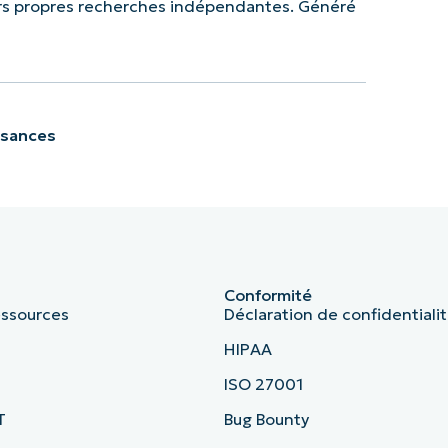
urs propres recherches indépendantes. Généré
ssances
Conformité
essources
Déclaration de confidentiali
HIPAA
ISO 27001
T
Bug Bounty