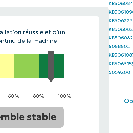
KB50608
KB506109
IALE
OMMERCIALE
VIDÉO DE DÉMONSTRATION
VIDÉO DE
OMMERCIALE
VIDÉO DE
TEFORME
KB506223
OMMERCIALE
VIDÉO DE
KB506082
allation réussie et d'un
KB506082
ntinu de la machine
5058502
KB506108
KB506315
5059200
60%
80%
100%
Ob
mble stable