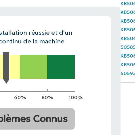
KB50
KB50
ALE
MMERCIALE
VIDÉO DE DÉMONSTRATION
VIDÉO DE
FEUILLE
MMERCIALE
VIDÉO DE
KB50
MMERCIALE
VIDÉO DE
KB50
stallation réussie et d'un
KB50
ontinu de la machine
5058
KB50
KB50
5059
60%
80%
100%
blèmes Connus