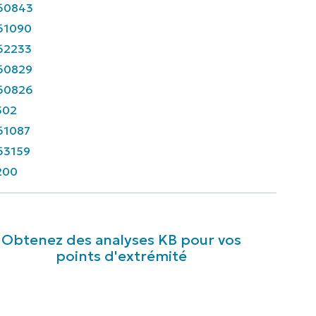
60843
61090
62233
60829
60826
502
61087
63159
200
Obtenez des analyses KB pour vos
points d'extrémité