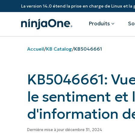
La version 14.0 étend la prise en charge de Linux et la 
Produits
So
Accueil
/
KB Catalog
/
KB5046661
Produits
Par secteur d'activité
Partenaires
Ressources
KB5046661: Vue
Gestion des terminaux
Technologie
Vue d'ensemble
Centre de ressources
Accès à di
Santé
Développez votre activité et donne
Gouvernement Fédéral
RMM
Blog
Sauvegard
plus de poids à vos clients.
le sentiment et 
Gouvernements locaux et régi
Éducation
Gestion des correctifs
Calculateur de retour sur inves
Gestion de
Institutions financières
Revendeurs à valeur ajoutée
d'information de
Industrie
Sécurité
Centre de confidentialité
Gestion de
Apportez davantage de valeur
ajoutée, pour des clients satisfaits.
Documentation
NinjaOne Academy
Gestion de
Dernière mise à jour décembre 31, 2024