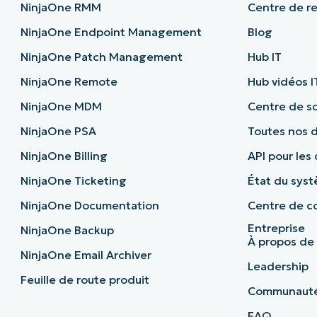
NinjaOne RMM
Centre de r
NinjaOne Endpoint Management
Blog
NinjaOne Patch Management
Hub IT
NinjaOne Remote
Hub vidéos I
NinjaOne MDM
Centre de sc
NinjaOne PSA
Toutes nos 
NinjaOne Billing
API pour les
NinjaOne Ticketing
État du sys
NinjaOne Documentation
Centre de co
Entreprise
NinjaOne Backup
À propos de
NinjaOne Email Archiver
Leadership
Feuille de route produit
Communaut
FAQ