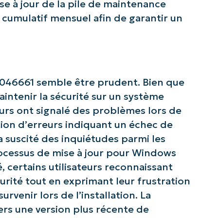
mise à jour de la pile de maintenance
First
and
 cumulatif mensuel afin de garantir un
last
name*
Business
email*
Phone
number*
046661 semble être prudent. Bien que
aintenir la sécurité sur un système
Pays
teurs ont signalé des problèmes lors de
eption d’erreurs indiquant un échec de
Company
name*
 a suscité des inquiétudes parmi les
 processus de mise à jour pour Windows
, certains utilisateurs reconnaissant
urité tout en exprimant leur frustration
rvenir lors de l’installation. La
rs une version plus récente de