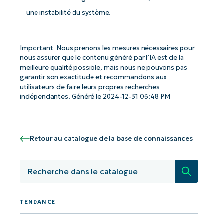
une instabilité du système.
Important: Nous prenons les mesures nécessaires pour
nous assurer que le contenu généré par l’IA est de la
Commencez avec les analyses de KB
meilleure qualité possible, mais nous ne pouvons pas
garantir son exactitude et recommandons aux
pilotées par l'IA de NinjaOne !
utilisateurs de faire leurs propres recherches
indépendantes. Généré le 2024-12-31 06:48 PM
First
and
last
name*
Business
Retour au catalogue de la base de connaissances
email*
Recherc
Phone
number*
TENDANCE
Pays