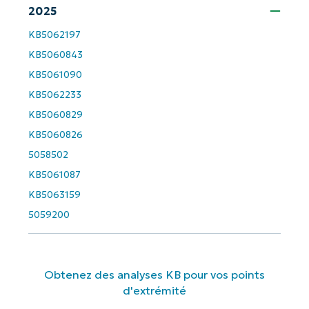
2025
Company
name*
KB5062197
KB5060843
KB5061090
KB5062233
KB5060829
KB5060826
5058502
KB5061087
KB5063159
5059200
Obtenez des analyses KB pour vos points
d'extrémité