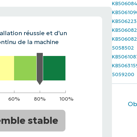
KB50608
KB506109
IALE
OMMERCIALE
VIDÉO DE DÉMONSTRATION
VIDÉO DE
OMMERCIALE
VIDÉO DE
TEFORME
KB506223
OMMERCIALE
VIDÉO DE
KB506082
allation réussie et d'un
KB506082
ntinu de la machine
5058502
KB506108
KB506315
5059200
60%
80%
100%
Ob
mble stable