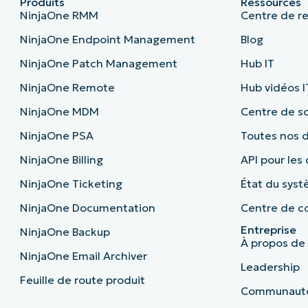
Produits
Ressources
NinjaOne RMM
Centre de r
NinjaOne Endpoint Management
Blog
NinjaOne Patch Management
Hub IT
NinjaOne Remote
Hub vidéos I
NinjaOne MDM
Centre de sc
NinjaOne PSA
Toutes nos
NinjaOne Billing
API pour les
NinjaOne Ticketing
État du sys
NinjaOne Documentation
Centre de co
Entreprise
NinjaOne Backup
À propos de
NinjaOne Email Archiver
Leadership
Feuille de route produit
Communaut