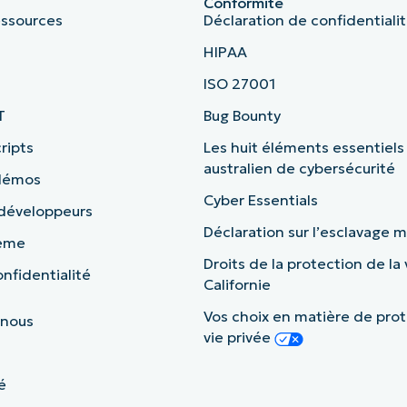
Conformité
essources
Déclaration de confidentiali
HIPAA
ISO 27001
T
Bug Bounty
ripts
Les huit éléments essentiels
australien de cybersécurité
 démos
Cyber Essentials
 développeurs
Déclaration sur l’esclavage
tème
Droits de la protection de la 
nfidentialité
Californie
Vos choix en matière de prot
 nous
vie privée
é