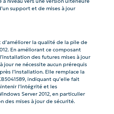
 à niveau vers une version ultérieure
’un support et de mises à jour
z avec les analyses de KB pilotées pa
 d’améliorer la qualité de la pile de
NinjaOne !
012. En améliorant ce composant
l’installation des futures mises à jour
First
 à jour ne nécessite aucun prérequis
and
last
ès l’installation. Elle remplace la
name*
5041589, indiquant qu’elle fait
Business
email*
ntenir l’intégrité et les
indows Server 2012, en particulier
Phone
number*
on des mises à jour de sécurité.
Pays