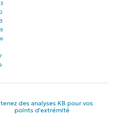
43
0
3
9
6
7
9
tenez des analyses KB pour vos
points d'extrémité