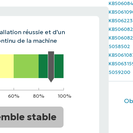
KB50608
KB506109
IALE
OMMERCIALE
VIDÉO DE DÉMONSTRATION
VIDÉO DE
OMMERCIALE
VIDÉO DE
TEFORME
KB506223
OMMERCIALE
VIDÉO DE
KB506082
allation réussie et d'un
KB506082
ntinu de la machine
5058502
KB506108
KB506315
5059200
60%
80%
100%
Ob
mble stable