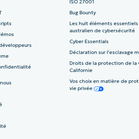
ISO 27001
T
Bug Bounty
ripts
Les huit éléments essentiels
australien de cybersécurité
 démos
Cyber Essentials
 développeurs
Déclaration sur l’esclavage
tème
Droits de la protection de la 
nfidentialité
Californie
Vos choix en matière de prot
 nous
vie privée
é
ité