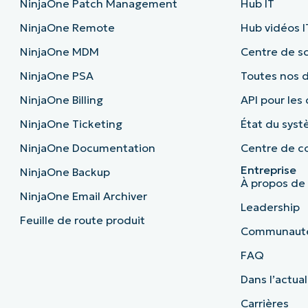
NinjaOne Patch Management
Hub IT
NinjaOne Remote
Hub vidéos I
NinjaOne MDM
Centre de sc
NinjaOne PSA
Toutes nos
NinjaOne Billing
API pour les
NinjaOne Ticketing
État du sys
NinjaOne Documentation
Centre de co
Entreprise
NinjaOne Backup
À propos de
NinjaOne Email Archiver
Leadership
Feuille de route produit
Communaut
FAQ
Dans l’actual
Carrières