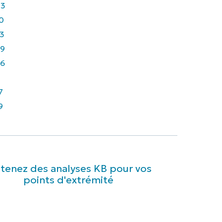
43
0
3
9
6
7
9
tenez des analyses KB pour vos
points d'extrémité