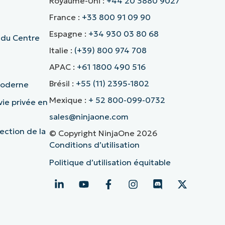
Royaume-Uni :
+44 20 3880 9027
France :
+33 800 91 09 90
Espagne :
+34 930 03 80 68
 du Centre
Italie :
(+39) 800 974 708
APAC :
+61 1800 490 516
Brésil :
+55 (11) 2395-1802
 moderne
Mexique :
+ 52 800-099-0732
vie privée en
sales@ninjaone.com
ection de la
© Copyright NinjaOne 2026
Conditions d’utilisation
Politique d’utilisation équitable