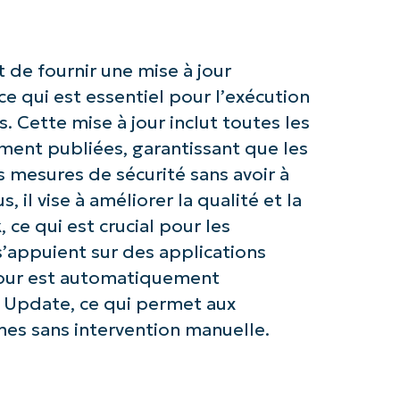
 de fournir une mise à jour
e qui est essentiel pour l’exécution
z avec les analyses de KB pilotées pa
 Cette mise à jour inclut toutes les
NinjaOne !
ent publiées, garantissant que les
s mesures de sécurité sans avoir à
First
and
s, il vise à améliorer la qualité et la
last
name*
 ce qui est crucial pour les
Business
email*
s’appuient sur des applications
 jour est automatiquement
Phone
s Update, ce qui permet aux
number*
èmes sans intervention manuelle.
Pays