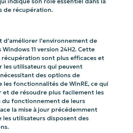
i indique son rôle essentiel dans la
s de récupération.
st d’améliorer l’environnement de
z avec les analyses de KB pilotées pa
 Windows 11 version 24H2. Cette
NinjaOne !
e récupération sont plus efficaces et
r les utilisateurs qui peuvent
First
nécessitant des options de
and
last
e les fonctionnalités de WinRE, ce qui
name*
 et de résoudre plus facilement les
Business
email*
s du fonctionnement de leurs
lace la mise à jour précédemment
Phone
number*
 les utilisateurs disposent des
ons.
Pays