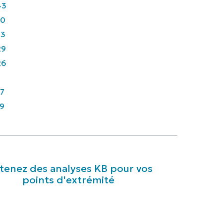
43
90
33
29
26
7
9
enez des analyses KB pour vos
points d'extrémité