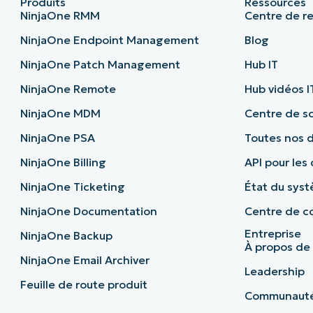
Produits
Ressources
NinjaOne RMM
Centre de r
NinjaOne Endpoint Management
Blog
NinjaOne Patch Management
Hub IT
NinjaOne Remote
Hub vidéos I
NinjaOne MDM
Centre de sc
NinjaOne PSA
Toutes nos 
NinjaOne Billing
API pour les
NinjaOne Ticketing
État du sys
NinjaOne Documentation
Centre de co
Entreprise
NinjaOne Backup
À propos de
NinjaOne Email Archiver
Leadership
Feuille de route produit
Communaut