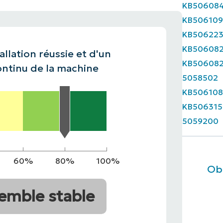
KB50608
KB50610
ALE
MMERCIALE
VIDÉO DE DÉMONSTRATION
VIDÉO DE
FEUILLE
MMERCIALE
VIDÉO DE
KB50622
MMERCIALE
VIDÉO DE
KB50608
allation réussie et d'un
KB50608
ntinu de la machine
5058502
KB506108
KB506315
5059200
60%
80%
100%
Obt
emble stable