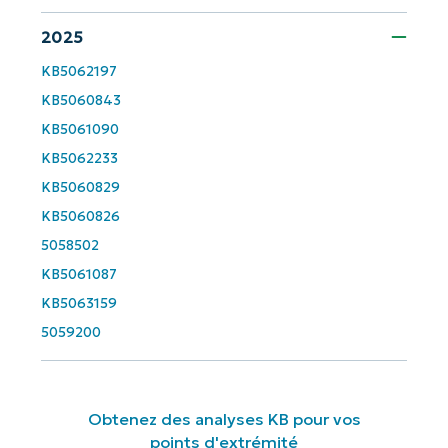
2025
Company
name*
KB5062197
KB5060843
KB5061090
KB5062233
KB5060829
KB5060826
5058502
KB5061087
KB5063159
5059200
Obtenez des analyses KB pour vos
points d'extrémité