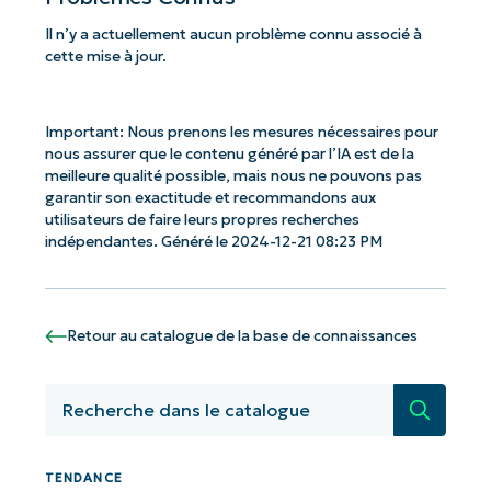
Il n’y a actuellement aucun problème connu associé à
cette mise à jour.
Important: Nous prenons les mesures nécessaires pour
nous assurer que le contenu généré par l’IA est de la
Commencez avec les analyses de KB
meilleure qualité possible, mais nous ne pouvons pas
pilotées par l'IA de NinjaOne !
garantir son exactitude et recommandons aux
utilisateurs de faire leurs propres recherches
First
indépendantes. Généré le 2024-12-21 08:23 PM
and
last
name*
Business
email*
Retour au catalogue de la base de connaissances
Phone
Recherc
number*
Pays
TENDANCE