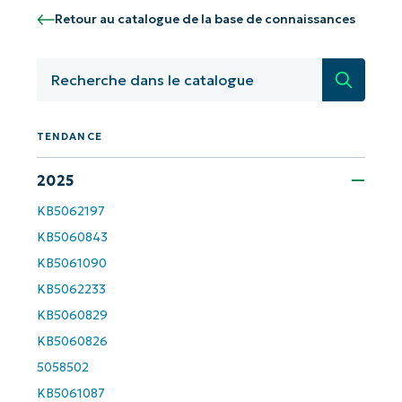
Commencez avec les analyses de KB
Retour au catalogue de la base de connaissances
pilotées par l'IA de NinjaOne !
First
Recherc
and
last
name*
Business
TENDANCE
email*
2025
Phone
number*
KB5062197
KB5060843
Pays
KB5061090
KB5062233
Company
KB5060829
name*
KB5060826
5058502
KB5061087