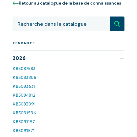
number*
Retour au catalogue de la base de connaissances
Pays
Recherc
Company
name*
TENDANCE
2026
KB5087583
KB5083806
KB5083631
KB5084812
KB5083991
KB5091596
KB5091157
KB5091571