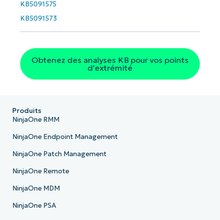
KB5091575
KB5091573
Obtenez des analyses KB pour vos points
d'extrémité
Produits
NinjaOne RMM
NinjaOne Endpoint Management
NinjaOne Patch Management
NinjaOne Remote
NinjaOne MDM
NinjaOne PSA