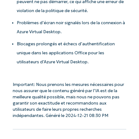
peuvent ne pas démarrer, ce qui affiche une erreur de
violation de la politique de sécurité.
Problèmes d’écran noir signalés lors de la connexion à
Azure Virtual Desktop.
Blocages prolongés et échecs d’authentification
unique dans les applications Office pour les
utilisateurs d’Azure Virtual Desktop.
Commencez avec les analyses de KB
pilotées par l'IA de NinjaOne !
Important: Nous prenons les mesures nécessaires pour
nous assurer que le contenu généré par l’IA est de la
meilleure qualité possible, mais nous ne pouvons pas
Prénom
garantir son exactitude et recommandons aux
et
Nom*
utilisateurs de faire leurs propres recherches
indépendantes. Généré le 2024-12-21 08:30 PM
Business
email*
Phone