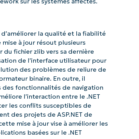
ework sur les systèmes affectés.
d’améliorer la qualité et la fiabilité
 mise à jour résout plusieurs
du fichier zlib vers sa dernière
ation de l’interface utilisateur pour
z avec les analyses de KB pilotées pa
olution des problèmes de reliure de
NinjaOne !
ormateur binaire. En outre, il
 des fonctionnalités de navigation
Prénom
liore l’interaction entre le .NET
et
Nom*
er les conflits susceptibles de
ment des projets de ASP.NET de
Business
email*
tte mise à jour vise à améliorer les
plications basées sur le .NET
Phone