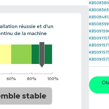
KB508380
KB508363
IALE
OMMERCIALE
VIDÉO DE DÉMONSTRATION
VIDÉO DE
OMMERCIALE
VIDÉO DE
TEFORME
KB508481
OMMERCIALE
VIDÉO DE
KB508399
allation réussie et d'un
KB509159
ntinu de la machine
KB509115
KB509157
KB509157
KB509157
60%
80%
100%
Ob
mble stable