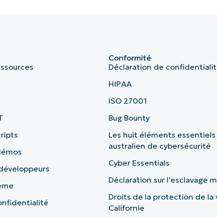
Conformité
essources
Déclaration de confidentiali
HIPAA
ISO 27001
T
Bug Bounty
ripts
Les huit éléments essentiels
australien de cybersécurité
 démos
Cyber Essentials
 développeurs
Déclaration sur l’esclavage
tème
Droits de la protection de la 
nfidentialité
Californie