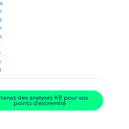
6
1
2
1
6
7
1
5
3
tenez des analyses KB pour vos
points d'extrémité