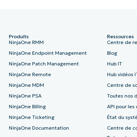
Produits
Ressources
NinjaOne RMM
Centre de r
NinjaOne Endpoint Management
Blog
NinjaOne Patch Management
Hub IT
NinjaOne Remote
Hub vidéos I
NinjaOne MDM
Centre de sc
NinjaOne PSA
Toutes nos
NinjaOne Billing
API pour les
NinjaOne Ticketing
État du sys
NinjaOne Documentation
Centre de co