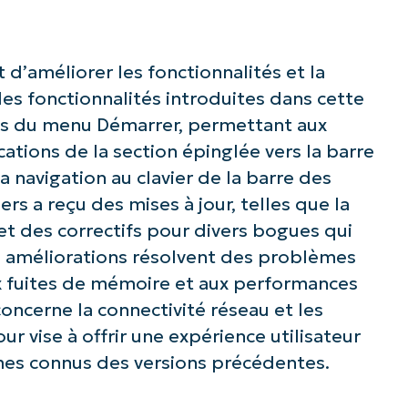
 d’améliorer les fonctionnalités et la
les fonctionnalités introduites dans cette
ons du menu Démarrer, permettant aux
ications de la section épinglée vers la barre
a navigation au clavier de la barre des
ers a reçu des mises à jour, telles que la
et des correctifs pour divers bogues qui
s améliorations résolvent des problèmes
z avec les analyses de KB pilotées pa
aux fuites de mémoire et aux performances
concerne la connectivité réseau et les
NinjaOne !
ur vise à offrir une expérience utilisateur
èmes connus des versions précédentes.
Prénom
et
Nom*