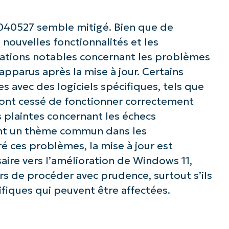
Business
email*
040527 semble mitigé. Bien que de
Phone
 nouvelles fonctionnalités et les
number*
upations notables concernant les problèmes
 apparus après la mise à jour. Certains
Pays
s avec des logiciels spécifiques, tels que
i ont cessé de fonctionner correctement
Company
name*
des plaintes concernant les échecs
tant un thème commun dans les
é ces problèmes, la mise à jour est
re vers l’amélioration de Windows 11,
eurs de procéder avec prudence, surtout s’ils
ifiques qui peuvent être affectées.