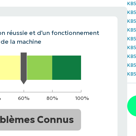
KB
KB
IALE
OMMERCIALE
VIDÉO DE DÉMONSTRATION
VIDÉO DE
OMMERCIALE
VIDÉO DE
TEFORME
KB
OMMERCIALE
VIDÉO DE
KB
ion réussie et d'un fonctionnement
KB
 de la machine
KB5
KB5
KB5
KB5
%
60%
80%
100%
blèmes Connus