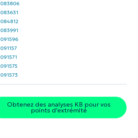
5083806
5083631
5084812
5083991
5091596
091157
091571
091575
091573
Obtenez des analyses KB pour vos
points d'extrémité