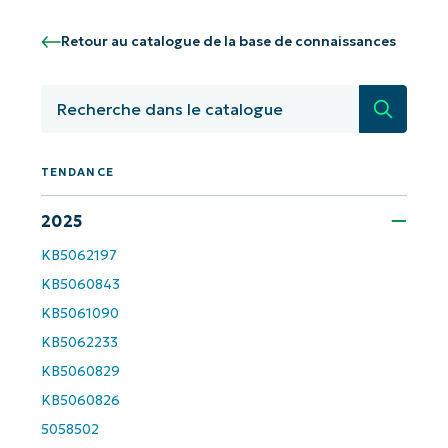
Commencez avec les analyses de KB
pilotées par l'IA de NinjaOne !
Retour au catalogue de la base de connaissances
First
and
Recherc
last
name*
Business
email*
TENDANCE
2025
Phone
number*
KB5062197
KB5060843
Pays
KB5061090
KB5062233
Company
KB5060829
name*
KB5060826
5058502