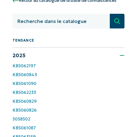
Retour au catalogue de la base de connaissances
pilotées par l'IA de NinjaOne !
Recherc
First
and
last
name*
TENDANCE
Business
email*
2025
Phone
KB5062197
number*
KB5060843
KB5061090
Pays
KB5062233
KB5060829
Company
name*
KB5060826
5058502
KB5061087
KB5063159