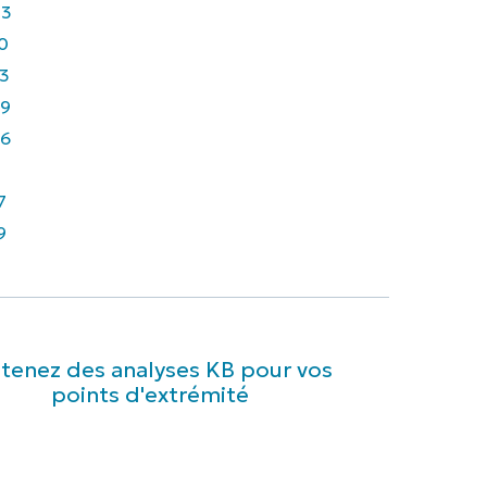
43
0
3
9
6
7
9
tenez des analyses KB pour vos
points d'extrémité