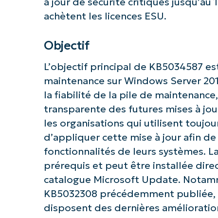
à jour de sécurité critiques jusqu’au 
achètent les licences ESU.
Objectif
L’objectif principal de KB5034587 est
Commence
maintenance sur Windows Server 2012
la fiabilité de la pile de maintenance, 
transparente des futures mises à jour
les organisations qui utilisent touj
d’appliquer cette mise à jour afin de 
fonctionnalités de leurs systèmes. La
prérequis et peut être installée di
catalogue Microsoft Update. Notamm
KB5032308 précédemment publiée, ga
disposent des dernières amélioration