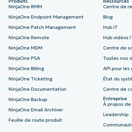
Produits
Ressources
NinjaOne RMM
Centre de r
NinjaOne Endpoint Management
Blog
NinjaOne Patch Management
Hub IT
NinjaOne Remote
Hub vidéos I
NinjaOne MDM
Centre de sc
NinjaOne PSA
Toutes nos
NinjaOne Billing
API pour les
NinjaOne Ticketing
État du sys
NinjaOne Documentation
Centre de co
Entreprise
NinjaOne Backup
À propos de
NinjaOne Email Archiver
Leadership
Feuille de route produit
Communaut