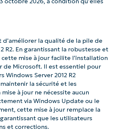
13 octobre 2026, à condition qu’elles
 d’améliorer la qualité de la pile de
z avec les analyses de KB pilotées pa
 R2. En garantissant la robustesse et
NinjaOne !
cette mise à jour facilite l’installation
 de Microsoft. Il est essentiel pour
First
ours Windows Server 2012 R2
and
last
maintenir la sécurité et les
name*
 mise à jour ne nécessite aucun
Business
email*
rectement via Windows Update ou le
ent, cette mise à jour remplace la
Phone
number*
rantissant que les utilisateurs
s et corrections.
Pays