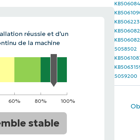
KB50608
KB506109
IALE
OMMERCIALE
VIDÉO DE DÉMONSTRATION
VIDÉO DE
OMMERCIALE
VIDÉO DE
TEFORME
KB506223
OMMERCIALE
VIDÉO DE
KB506082
allation réussie et d'un
KB506082
ntinu de la machine
5058502
KB506108
KB506315
5059200
60%
80%
100%
Ob
mble stable