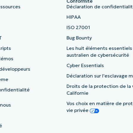
Conformité
essources
Déclaration de confidentiali
HIPAA
ISO 27001
T
Bug Bounty
ripts
Les huit éléments essentiels
australien de cybersécurité
 démos
Cyber Essentials
 développeurs
Déclaration sur l’esclavage
tème
Droits de la protection de la 
nfidentialité
Californie
Vos choix en matière de prot
 nous
vie privée
é