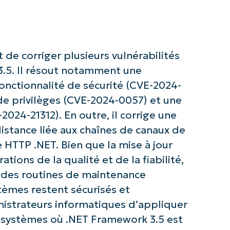
 de corriger plusieurs vulnérabilités
3.5. Il résout notamment une
onctionnalité de sécurité (CVE-2024-
 de privilèges (CVE-2024-0057) et une
z avec les analyses de KB pilotées pa
2024-21312). En outre, il corrige une
NinjaOne !
distance liée aux chaînes de canaux de
HTTP .NET. Bien que la mise à jour
First
and
tions de la qualité et de la fiabilité,
last
name*
 des routines de maintenance
Business
email*
stèmes restent sécurisés et
inistrateurs informatiques d’appliquer
Phone
s systèmes où .NET Framework 3.5 est
number*