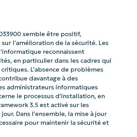
Pays
Company
name*
33900 semble être positif,
ur l’amélioration de la sécurité. Les
 l’informatique reconnaissent
ités, en particulier dans les cadres qui
 critiques. L’absence de problèmes
r contribue davantage à des
les administrateurs informatiques
erne le processus d’installation, en
ramework 3.5 est activé sur les
jour. Dans l’ensemble, la mise à jour
ssaire pour maintenir la sécurité et