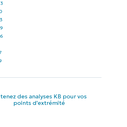
43
0
3
9
6
7
9
tenez des analyses KB pour vos
points d'extrémité