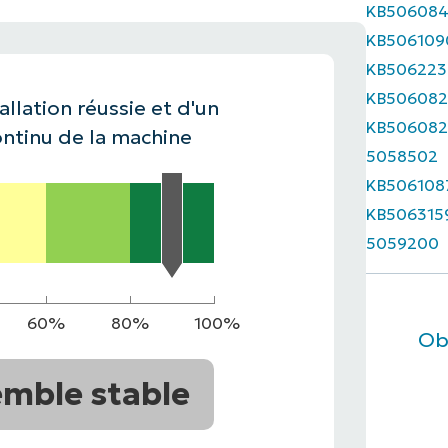
KB50608
KB506109
IALE
OMMERCIALE
VIDÉO DE DÉMONSTRATION
VIDÉO DE
OMMERCIALE
VIDÉO DE
TEFORME
KB506223
OMMERCIALE
VIDÉO DE
KB506082
allation réussie et d'un
KB506082
ntinu de la machine
5058502
KB506108
KB506315
5059200
60%
80%
100%
Ob
mble stable