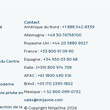
Contact
té
Amérique du Nord :
+1 888 542-8339
Allemagne :
+49 30-76758700
Royaume-Uni :
+44 20 3880 9027
France :
+33 800 91 09 90
Espagne :
+34 930 03 80 68
 du Centre
Italie :
(+39) 800 974 708
APAC :
+61 1800 490 516
Brésil :
+55 (11) 2395-1802
 moderne
Mexique :
+ 52 800-099-0732
vie privée en
sales@ninjaone.com
ection de la
© Copyright NinjaOne 2026