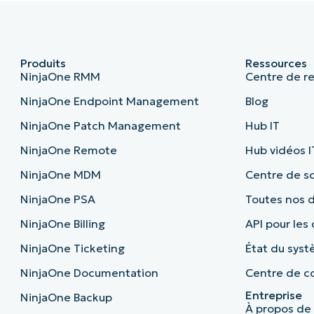
Produits
Ressources
NinjaOne RMM
Centre de r
NinjaOne Endpoint Management
Blog
NinjaOne Patch Management
Hub IT
NinjaOne Remote
Hub vidéos I
NinjaOne MDM
Centre de sc
NinjaOne PSA
Toutes nos
NinjaOne Billing
API pour les
NinjaOne Ticketing
État du sys
NinjaOne Documentation
Centre de co
Entreprise
NinjaOne Backup
À propos de