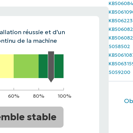
KB50608
KB506109
IALE
OMMERCIALE
VIDÉO DE DÉMONSTRATION
VIDÉO DE
OMMERCIALE
VIDÉO DE
TEFORME
KB506223
OMMERCIALE
VIDÉO DE
KB506082
allation réussie et d'un
KB506082
ntinu de la machine
5058502
KB506108
KB506315
5059200
60%
80%
100%
Ob
mble stable