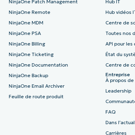
NinjaOne Patch Management
Hub IT
NinjaOne Remote
Hub vidéos I
NinjaOne MDM
Centre de sc
NinjaOne PSA
Toutes nos
NinjaOne Billing
API pour les
NinjaOne Ticketing
État du sys
NinjaOne Documentation
Centre de co
Entreprise
NinjaOne Backup
À propos de
NinjaOne Email Archiver
Leadership
Feuille de route produit
Communaut
FAQ
Dans l’actual
Carrières