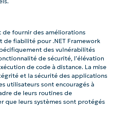
els.
t de fournir des améliorations
z avec les analyses de KB pilotées pa
et de fiabilité pour .NET Framework
NinjaOne !
 spécifiquement des vulnérabilités
ctionnalité de sécurité, l’élévation
First
and
’exécution de code à distance. La mise
last
name*
ntégrité et la sécurité des applications
Business
email*
es utilisateurs sont encouragés à
adre de leurs routines de
Phone
er que leurs systèmes sont protégés
number*
Pays