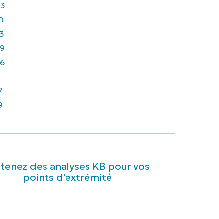
43
0
3
9
6
7
9
tenez des analyses KB pour vos
points d'extrémité