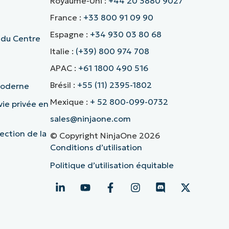
Royaume-Uni :
+44 20 3880 9027
France :
+33 800 91 09 90
Espagne :
+34 930 03 80 68
 du Centre
Italie :
(+39) 800 974 708
APAC :
+61 1800 490 516
Brésil :
+55 (11) 2395-1802
 moderne
Mexique :
+ 52 800-099-0732
vie privée en
sales@ninjaone.com
ection de la
© Copyright NinjaOne 2026
Conditions d’utilisation
Politique d’utilisation équitable