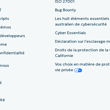
ISO 27001
T
Bug Bounty
ripts
Les huit éléments essentiels
australien de cybersécurité
 démos
Cyber Essentials
 développeurs
Déclaration sur l’esclavage
tème
Droits de la protection de la 
nfidentialité
Californie
Vos choix en matière de prot
 nous
vie privée
é
ité