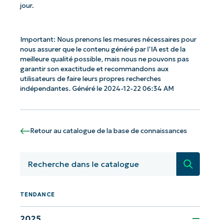
jour.
Important: Nous prenons les mesures nécessaires pour
nous assurer que le contenu généré par l’IA est de la
meilleure qualité possible, mais nous ne pouvons pas
Commencez avec les analyses de KB
garantir son exactitude et recommandons aux
pilotées par l'IA de NinjaOne !
utilisateurs de faire leurs propres recherches
indépendantes. Généré le 2024-12-22 06:34 AM
First
and
last
name*
Retour au catalogue de la base de connaissances
Business
email*
Recherc
Phone
number*
TENDANCE
Pays
2025