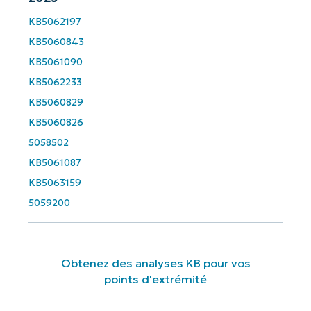
Company
KB5062197
name*
KB5060843
KB5061090
KB5062233
KB5060829
KB5060826
5058502
KB5061087
KB5063159
5059200
Obtenez des analyses KB pour vos
points d'extrémité