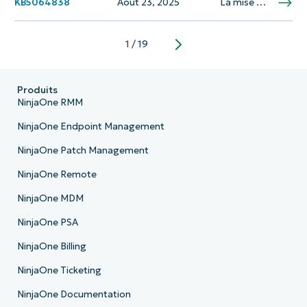
KB5064838
Août 23, 2025
La mise à jour KB5064838 est une mise à jour de service .NET 8.0 publiée le 5 août 2025. Cette mise à jour comprend des correctifs sans sécurité et met à jour les packages dans le cadre .NET 8.0. La…
1
/
19
Next
Produits
NinjaOne RMM
NinjaOne Endpoint Management
NinjaOne Patch Management
NinjaOne Remote
NinjaOne MDM
NinjaOne PSA
NinjaOne Billing
NinjaOne Ticketing
NinjaOne Documentation