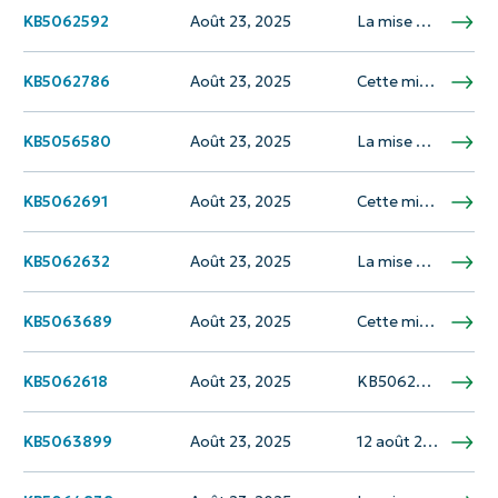
KB5062592
Août 23, 2025
La mise à jour KB5062592 est un RALUP mensuel pour Windows Server 2012, prévue pour la sortie le 8 juillet 2025. Cette mise à jour comprend des modifications de durcissement de la sécurité au protocole Microsoft RPC Netlogon, améliorant la…
KB5062786
Août 23, 2025
Cette mise à jour apporte des améliorations aux binaires de configuration de Windows ou à tout fichier que la configuration utilise pour les mises à jour des fonctionnalités dans Windows 10, version 1607 et Windows Server 2016. Il est disponible…
KB5056580
Août 23, 2025
La mise à jour KB5056580 est une mise à jour cumulative pour .NET Framework 3.5 et 4.8.1 pour Windows 11, version 22H2 et Windows 11, version 23H2. Il a été publié le 8 juillet 2025 et comprend des améliorations de…
KB5062691
Août 23, 2025
Cette mise à jour, KB5062691, est une mise à jour dynamique du système d'exploitation sécuritaire pour Windows 10, version 21H2 et 22H2, prévue pour le 8 juillet 2025. Il vise principalement à apporter des améliorations à l'environnement de récupération de…
KB5062632
Août 23, 2025
La mise à jour KB5062632 est un Rollup mensuel pour Windows Server 2008 R2, prévu pour la sortie le 8 juillet 2025. Cette mise à jour comprend des correctifs de sécurité et des améliorations de qualité qui faisaient partie de…
KB5063689
Août 23, 2025
Cette mise à jour, KB5063689, est une mise à jour dynamique du système d'exploitation sécuritaire pour Windows 11, version 24H2 et Windows Server 2025, publiée le 22 juillet 2025. Il vise à améliorer l'environnement de récupération de Windows (WinRE) et…
KB5062618
Août 23, 2025
KB5062618 est une mise à jour de sécurité uniquement pour Windows Server 2008, planifiée pour la sortie le 8 juillet 2025. Cette mise à jour traite des vulnérabilités de sécurité et comprend une modification de durcissement de sécurité dans le…
KB5063899
Août 23, 2025
12 août 2025 - KB5063899 (OS Build 25398.1791) est une mise à jour cumulative pour Windows Server, version 23h2. Cette mise à jour comprend des correctifs et des améliorations de qualité de KB5062570 et résout les problèmes avec le Microsoft…