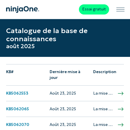
Essai gratuit
Catalogue de la base de
connaissances
août 2025
KB#
Dernière mise à
Description
jour
KB5062553
Août 23, 2025
La mise à jour KB5062553 est prévue pour la sortie le 8 juillet 2025 et est destinée à Windows 11 version 24h2. La mise à jour résout les problèmes de sécurité et comprend des améliorations des graphiques et des composants…
KB5062065
Août 23, 2025
La mise à jour du 8 juillet 2025 pour Windows Server 2008 R2 SP1 comprend une sécurité cumulative et des améliorations de fiabilité dans .NET Framework 4.8. Cette mise à jour est cumulative et contient toutes les améliorations de sécurité…
KB5062070
Août 23, 2025
La mise à jour du 8 juillet 2025 pour Windows 10, version 1809 et Windows Server 2019 comprend des améliorations de la sécurité et de la fiabilité cumulative dans .NET Framework 3.5 et 4.7.2. Cette mise à jour est cumulative…