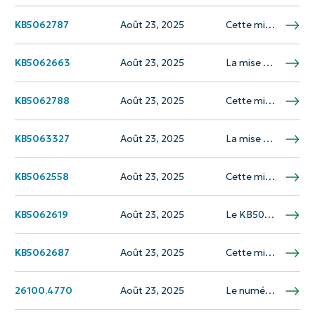
KB5062787
Août 23, 2025
Cette mise à jour apporte des améliorations aux binaires de configuration de Windows ou à tout fichier que la configuration utilise pour les mises à jour des fonctionnalités dans Windows 10, version 1809 et Windows Server 2019. Il est également…
KB5062663
Août 23, 2025
La mise à jour KB5062663 est une mise à jour de prévisualisation pour Windows 11 version 23h2, prévue pour la sortie le 22 juillet 2025. Cette mise à jour résout les problèmes de non-sécurité et comprend des améliorations de qualité…
KB5062788
Août 23, 2025
Cette mise à jour apporte des améliorations aux binaires de configuration de Windows ou à tout fichier que la configuration utilise pour les mises à jour des fonctionnalités dans Windows 10, version 1507. Il aborde également le problème d'expiration du…
KB5063327
Août 23, 2025
La mise à jour .NET 9.0 (KB5063327) publiée le 08 juillet 2025, comprend des correctifs non à sécurité. Cette mise à jour actualise .net 9.0 avec les derniers packages et mises à niveau. Il supprimera toutes les mises à jour…
KB5062558
Août 23, 2025
Cette mise à jour de sécurité résout les vulnérabilités dans Internet Explorer. La mise à jour vise à améliorer la posture de sécurité des applications en corrigeant ces vulnérabilités. Plus précisément, il s'agit d'une mise à jour de sécurité cumulative…
KB5062619
Août 23, 2025
Le KB5062619 est une mise à jour de sécurité uniquement pour Windows Server 2008 R2. Il est prévu pour la sortie le 8 juillet 2025. La mise à jour vise à traiter les vulnérabilités de sécurité et à améliorer la…
KB5062687
Août 23, 2025
Cette mise à jour apporte des améliorations à Windows Recovery Environment (WINRE) dans Windows Server, version 23h2. Il aborde le problème d'expiration du certificat de démarrage sécurisé qui pourrait affecter la capacité de certains appareils à démarrer en toute sécurité…
26100.4770
Août 23, 2025
Le numéro KB fourni 26100.4770 correspond à un correctif Microsoft destiné à résoudre divers problèmes dans les produits Microsoft. Les détails spécifiques de l'objectif et des fonctionnalités du patch ne sont pas disponibles dans le contenu fourni. Le patch devrait…