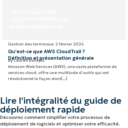
Qu’est-ce que AWS
CloudTrail ? Définition et
présentation générale
Gestion des terminaux
2 février 2024
Qu’est-ce que AWS CloudTrail ?
Définition et présentation générale
by
Lauren Ballejos
Amazon Web Services (AWS), une vaste plateforme de
services cloud, offre une multitude d’outils qui ont
révolutionné la façon dont[...]
Lire l'intégralité du guide de
déploiement rapide
Découvrez comment simplifier votre processus de
déploiement de logiciels et optimiser votre efficacité.