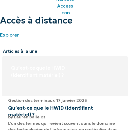
Accès à distance
Explorer
Articles à la une
Qu’est-ce que le HWID
(identifiant matériel) ?
Gestion des terminaux
17 janvier 2025
Qu’est-ce que le HWID (identifiant
matériel) ?
by
Lauren Ballejos
L’un des termes qui revient souvent dans le domaine
des technologies de l’information, en particulier dans