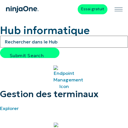
Essai gratuit
Hub informatique
Search the IT Hub
Submit Search
Gestion des terminaux
Explorer