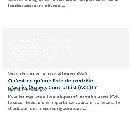
les discussions relatives à[...]
Qu’est-ce qu’une liste de
contrôle d’accès (Access
Control List (ACL)) ?
Sécurité des terminaux
2 février 2024
Qu’est-ce qu’une liste de contrôle
d’accès (Access Control List (ACL)) ?
by
Lauren Ballejos
Pour les équipes informatiques et les entreprises MSP,
la sécurité est d’une importance capitale. La nécessité
d’adopter des mesures rigoureuses[...]