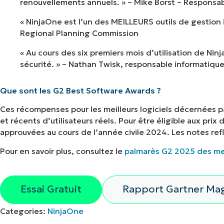
renouvellements annuels. » – Mike Borst – Responsa
« NinjaOne est l’un des MEILLEURS outils de gestion 
Regional Planning Commission
« Au cours des six premiers mois d’utilisation de Ni
sécurité. » – Nathan Twisk, responsable informatique,
Que sont les G2 Best Software Awards ?
Ces récompenses pour les meilleurs logiciels décernées par
et récents d’utilisateurs réels. Pour être éligible aux prix
approuvées au cours de l’année civile 2024. Les notes re
Voir N
Pour en savoir plus, consultez le
palmarès G2 2025 des meil
Parcourez nos dém
tâches informatiqu
Essai Gratuit
Rapport Gartner Magi
des tickets et bi
Categories:
NinjaOne
Explorer 