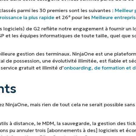
lassés parmi les 30 premiers sont les suivantes :
Meilleur 
e
croissance la plus rapide
et 26
pour les
Meilleure entrepri
es logiciels) de G2 reflète notre engagement à fournir un 
SP et les équipes informatiques de toute taille, quel que so
lleure gestion des terminaux. NinjaOne est une platefor
al de possession, une évolutivité illimitée, est fiable et s
rvice gratuit et illimité d’
onboarding, de formation et d
nts
 NinjaOne, mais rien de tout cela ne serait possible sans v
tils à distance, le MDM, la sauvegarde, la gestion des tic
ons pu annuler trois [abonnements à des] logiciels et éco