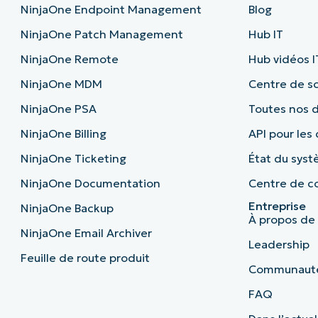
NinjaOne Endpoint Management
Blog
NinjaOne Patch Management
Hub IT
NinjaOne Remote
Hub vidéos I
NinjaOne MDM
Centre de sc
NinjaOne PSA
Toutes nos
NinjaOne Billing
API pour les
NinjaOne Ticketing
État du sys
NinjaOne Documentation
Centre de co
Entreprise
NinjaOne Backup
À propos de
NinjaOne Email Archiver
Leadership
Feuille de route produit
Communaut
FAQ