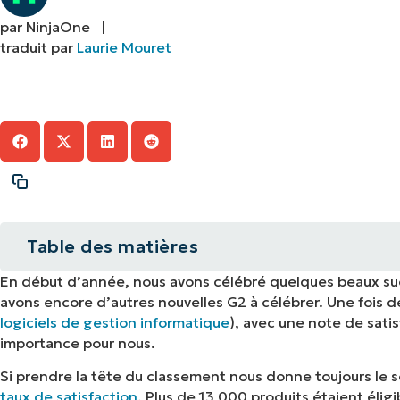
par NinjaOne |
CONTACTER NOTRE ÉQUIPE COMMERC
CONTACTER NOTRE ÉQUIPE C
CONTACTER NOTRE ÉQUIPE C
traduit par
Laurie Mouret
FEUILLE DE ROUTE PRODUIT
DÉMONSTRATION
PLA
DÉMONSTRATION
CONTACTER NOTRE ÉQUIPE C
DÉMONSTRATION
Table des matières
En début d’année, nous avons célébré quelques beaux succ
Ce que disent nos clients
avons encore d’autres nouvelles G2 à célébrer. Une fois 
logiciels de gestion informatique
), avec une note de sati
importance pour nous.
Si prendre la tête du classement nous donne toujours le s
taux de satisfaction
. Plus de 13 000 produits étaient éli