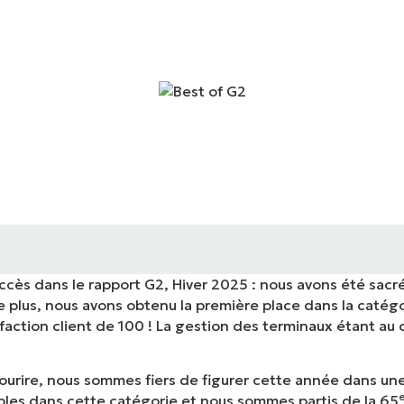
IALE
OMMERCIALE
VIDÉO DE DÉMONSTRATION
VIDÉO DE
OMMERCIALE
VIDÉO DE
TEFORME
OMMERCIALE
VIDÉO DE
ès dans le rapport G2, Hiver 2025 : nous avons été sacrés
de plus, nous avons obtenu la première place dans la caté
sfaction client de 100 ! La gestion des terminaux étant au
ourire, nous sommes fiers de figurer cette année dans une
gibles dans cette catégorie et nous sommes partis de la 65