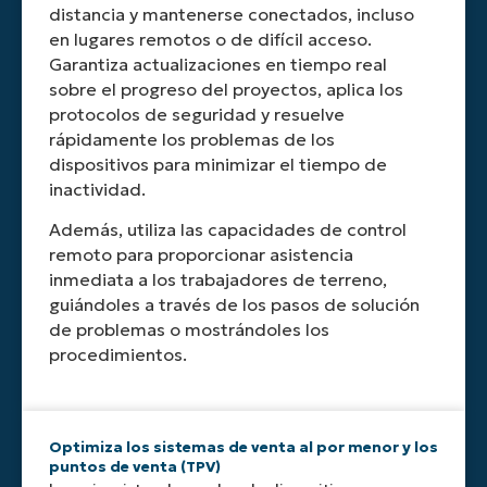
distancia y mantenerse conectados, incluso
la
aplicaciones
y
y
para
en lugares remotos o de difícil acceso.
protección
para
garantizando
cumplimie
un
de
garantizar
un
mantenimiento
Garantiza actualizaciones en tiempo real
datos
que
funcionamiento
proactivo.
sobre el progreso del proyectos, aplica los
y
los
continuo.
protocolos de seguridad y resuelve
el
dispositivos
rápidamente los problemas de los
cumplimiento
estén
dispositivos para minimizar el tiempo de
de
siempre
inactividad.
la
al
normativa.
día.
Además, utiliza las capacidades de control
remoto para proporcionar asistencia
inmediata a los trabajadores de terreno,
guiándoles a través de los pasos de solución
de problemas o mostrándoles los
procedimientos.
Optimiza los sistemas de venta al por menor y los
puntos de venta (TPV)