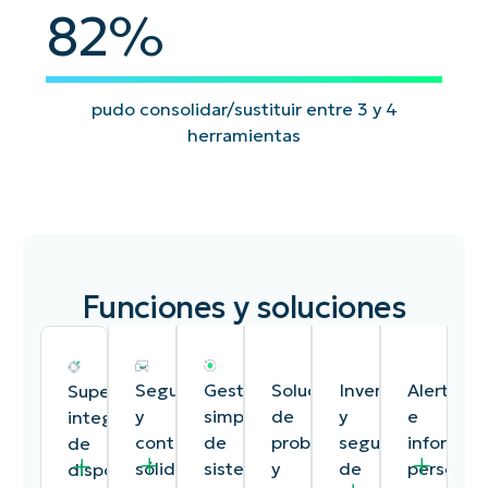
82
82
%
pudo consolidar/sustituir entre 3 y 4
herramientas
Funciones y soluciones
Seguridad
Gestión
Solución
Inventario
Alertas
Supervisión
y
simplificada
de
y
e
integral
control
de
problemas
seguimiento
informes
de
sólidos
sistemas
y
de
personali
dispositivos